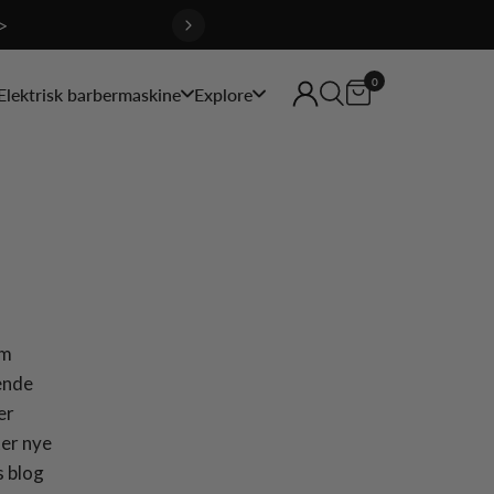
>
0
Elektrisk barbermaskine
Explore
om
ende
er
ter nye
s blog