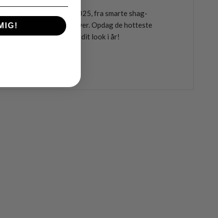
 de største hårtrends i 2025, fra smarte shag-
r til dristige espresso-farver. Opdag de hotteste
MIG!
 og farver til at opdatere dit look i år!
re om det