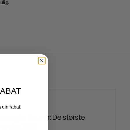
ulig.
RABAT
ER 22 2025
å din rabat.
rspurgte frisurer: De største
rends i 2025