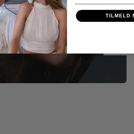
Udforsk
frisure
TILMELD 
frisurer
Læs me