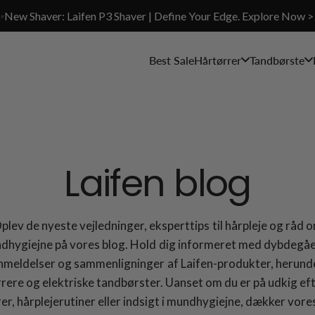
✨New Shaver: Laifen P3 Shaver | Define Your Edge. Explore Now >
Best Sale
Hårtørrer
Tandbørste
Laifen blog
plev de nyeste vejledninger, eksperttips til hårpleje og råd 
dhygiejne på vores blog. Hold dig informeret med dybdegå
nmeldelser og sammenligninger af Laifen-produkter, herund
rere og elektriske tandbørster. Uanset om du er på udkig ef
rer, hårplejerutiner eller indsigt i mundhygiejne, dækker vore