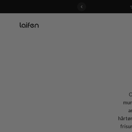
 gentle for everyone>>
O
mun
a
hårtør
frisu