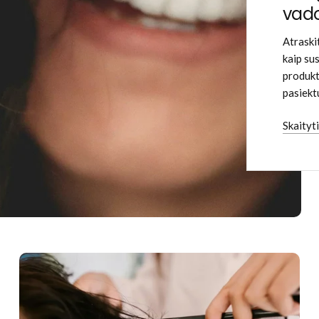
vad
Atraski
kaip su
produkt
pasiekt
Skaityt