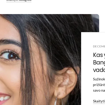
DECEMB
Kas 
Bang
vad
Sužinoki
prižiūr
savo na
Skaityt