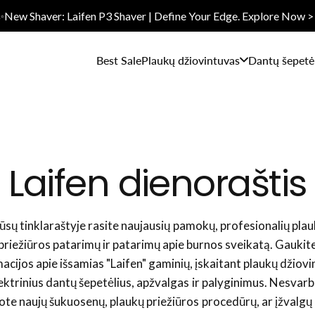
✨New Shaver: Laifen P3 Shaver | Define Your Edge. Explore Now >
Best Sale
Plaukų džiovintuvas
Dantų šepetėl
Laifen dienoraštis
sų tinklaraštyje rasite naujausių pamokų, profesionalių pla
priežiūros patarimų ir patarimų apie burnos sveikatą. Gaukit
acijos apie išsamias "Laifen" gaminių, įskaitant plaukų džiov
lektrinius dantų šepetėlius, apžvalgas ir palyginimus. Nesvarb
ote naujų šukuosenų, plaukų priežiūros procedūrų, ar įžvalgų