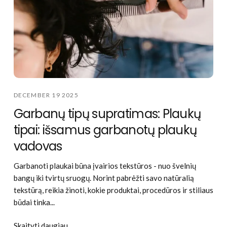
DECEMBER 19 2025
Garbanų tipų supratimas: Plaukų
tipai: išsamus garbanotų plaukų
vadovas
Garbanoti plaukai būna įvairios tekstūros - nuo švelnių
bangų iki tvirtų sruogų. Norint pabrėžti savo natūralią
tekstūrą, reikia žinoti, kokie produktai, procedūros ir stiliaus
būdai tinka...
Skaityti daugiau