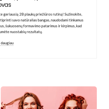
ovas
te geriausią 2B plaukų priežiūros rutiną! Sužinokite,
stiprinti savo natūralias bangas, naudodami tinkamus
us, šukuosenų formavimo patarimus ir kirpimus, kad
umėte nuostabių rezultatų.
i daugiau