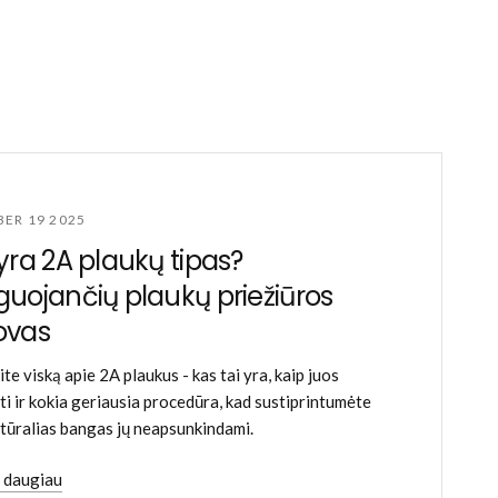
ER 19 2025
yra 2A plaukų tipas?
uojančių plaukų priežiūros
ovas
te viską apie 2A plaukus - kas tai yra, kaip juos
ėti ir kokia geriausia procedūra, kad sustiprintumėte
tūralias bangas jų neapsunkindami.
i daugiau