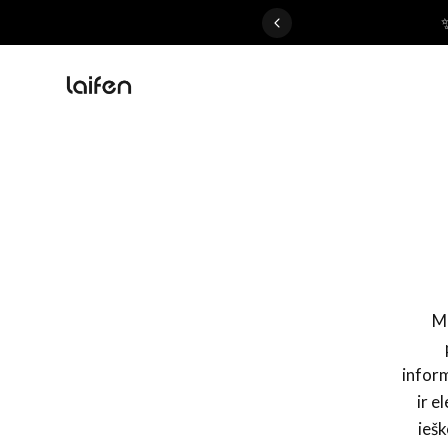
 gentle for everyone>>
Mū
inform
ir e
iešk