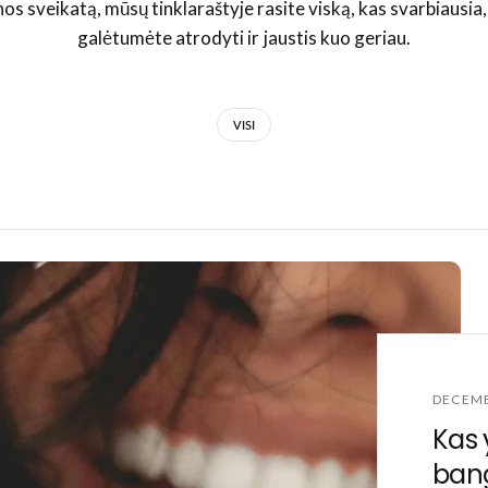
os sveikatą, mūsų tinklaraštyje rasite viską, kas svarbiausia
galėtumėte atrodyti ir jaustis kuo geriau.
VISI
DECEMB
Kas 
bang