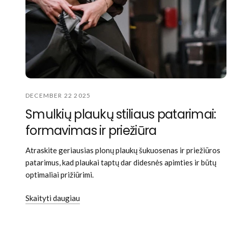
DECEMBER 22 2025
Smulkių plaukų stiliaus patarimai:
formavimas ir priežiūra
Atraskite geriausias plonų plaukų šukuosenas ir priežiūros
patarimus, kad plaukai taptų dar didesnės apimties ir būtų
optimaliai prižiūrimi.
Skaityti daugiau