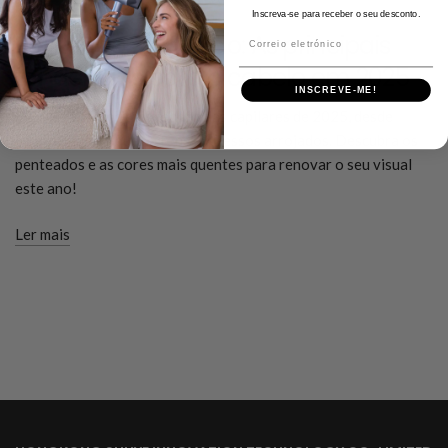
DECEMBER 22 2025
Inscreva-se para receber o seu desconto.
Penteados a pedido: As principais
Correio eletrónico
tendências para o cabelo em 2025
INSCREVE-ME!
Explore as principais tendências capilares de 2025, desde
cortes shag chiques a tons expressos arrojados. Descubra os
penteados e as cores mais quentes para renovar o seu visual
este ano!
Ler mais