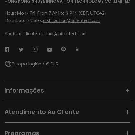
HONGKONG SHUYE INNOVATION TECHNOLOGY CO.,LIMITED
Hour: Mon.- Fri. From 7 AM to 3 PM
(CET, UTC+2)
Distributors/Sales:
distribution@laifentech.com
Apoio ao cliente: csteam@laifentech.com
Europa Inglês / € EUR
Informações
Atendimento Ao Cliente
Programas