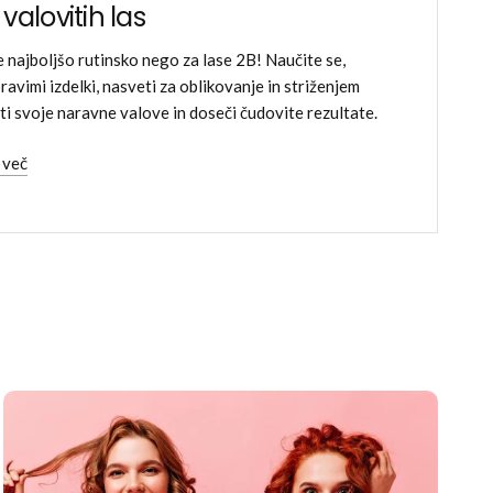
valovitih las
e najboljšo rutinsko nego za lase 2B! Naučite se,
ravimi izdelki, nasveti za oblikovanje in striženjem
ati svoje naravne valove in doseči čudovite rezultate.
 več