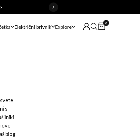
>
0
četka
Električni brivnik
Explore
asvete
ni s
šilniki
 nove
aš blog