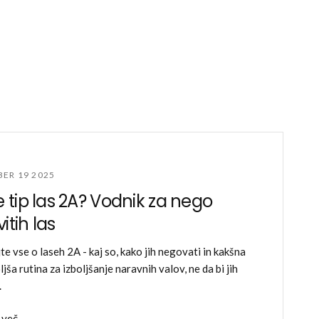
ER 19 2025
je tip las 2A? Vodnik za nego
itih las
te vse o laseh 2A - kaj so, kako jih negovati in kakšna
ljša rutina za izboljšanje naravnih valov, ne da bi jih
.
 več