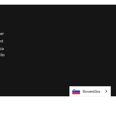
ner
nt
 za
ilo
Slovenščina
Evropa Angleščina / € EUR