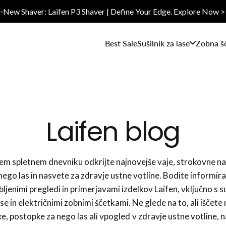
✨New Shaver: Laifen P3 Shaver | Define Your Edge. Explore Now >
Best Sale
Sušilnik za lase
Zobna š
Laifen blog
em spletnem dnevniku odkrijte najnovejše vaje, strokovne n
nego las in nasvete za zdravje ustne votline. Bodite informira
ljenimi pregledi in primerjavami izdelkov Laifen, vključno s su
ase in električnimi zobnimi ščetkami. Ne glede na to, ali iščete
ke, postopke za nego las ali vpogled v zdravje ustne votline, n