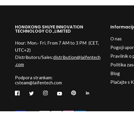
HONGKONG SHUYE INNOVATION
Informacij
TECHNOLOGY CO.,LIMITED
O nas
Hour: Mon.- Fri. From 7 AM to 3 PM
(CET,
Pogoji upo
UTC+2)
Pravilnik o 
Distributors/Sales:
distribution@laifentech
.com
Politika za
Blog
Podpora strankam:
Plačajte s 
csteam@laifentech.com
© 2026
Laifen-EU.
All rights reserved.