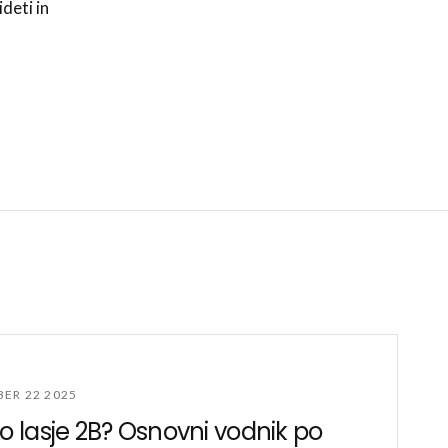
deti in
ER 22 2025
so lasje 2B? Osnovni vodnik po