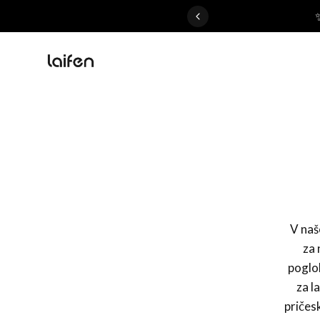
 gentle for everyone>>
V naš
za 
poglob
za l
pričes