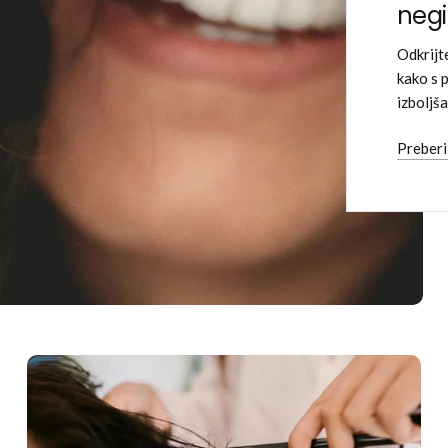
negi 
Odkrijt
kako s p
izboljš
Preberi