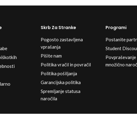
e
Skrb Za Stranke
Programi
Pogosto zastavljena
Postanite part
vprašanja
rabe
Student Discou
Pišite nam
piškotkih
Povpraševanje
Politika vračil in povračil
množično naroč
sebnosti
Politika pošiljanja
Garancijska politika
Klarno
Spremljanje statusa
naročila