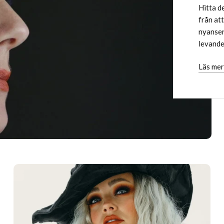
Hitta d
från at
nyanser.
levande 
Läs mer