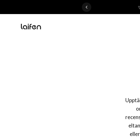
 gentle for everyone>>
Upptäc
o
recens
elta
elle