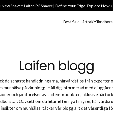
✨New Shaver: Laifen P3 Shaver | Define Your Edge. Explore Now >
Best Sale
Hårtork
Tandbors
Laifen blogg
k de senaste handledningarna, hårvårdstips från experter 
m munhälsa på vår blogg. Håll dig informerad med djupgåen
ioner och jämförelser av Laifen-produkter, inklusive hårtor
ndborstar. Oavsett om du letar efter nya frisyrer, hårvårdsru
r insikter om munhälsa, täcker vår blogg allt det väsentliga fö