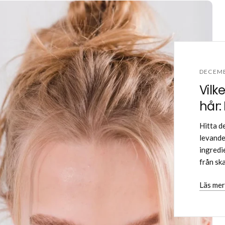
DECEMB
Vilk
hår: 
Hitta d
levande,
ingredi
från ska
Läs mer