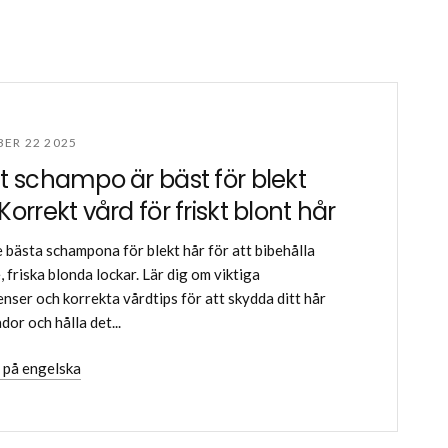
ER 22 2025
et schampo är bäst för blekt
Korrekt vård för friskt blont hår
e bästa schampona för blekt hår för att bibehålla
 friska blonda lockar. Lär dig om viktiga
enser och korrekta vårdtips för att skydda ditt hår
dor och hålla det...
 på engelska