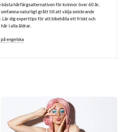
e bästa hårfärgsalternativen för kvinnor över 60 år,
t omfamna naturligt grått till att välja smickrande
 Lär dig experttips för att bibehålla ett friskt och
hår i alla åldrar.
 på engelska