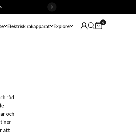
>
0
te
Elektrisk rakapparat
Explore
och råd
de
kar och
tiner
r att