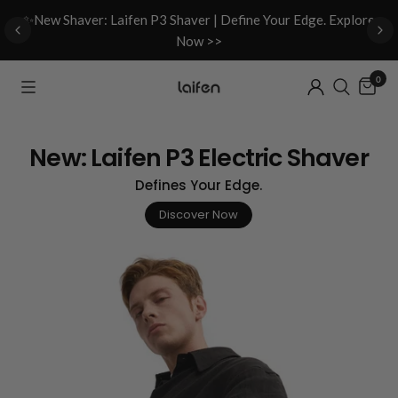
d
✨New Shaver: Laifen P3 Shaver | Define Your Edge. Explore
Now >>
0
New: Laifen P3 Electric Shaver
Defines Your Edge.
Discover Now