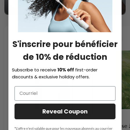
TOUT ACHETER
NOUVEAU
S'inscrire pour bénéficier
de 10% de réduction
Subscribe to receive
10% off
first-order
discounts & exclusive holiday offers.
Reveal Coupon
Laifen Wave Pro Electric
Brosse 
*L'offre n'est valable que pour les nouveaux abonnés au courrier