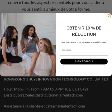
couvre tous les aspects essentiels pour vous aider à
vous sentir au mieux de votre forme.
TOUS
OBTENIR 10 % DE
RÉDUCTION
Inscrivez-vous pour recevoir votre réduction.
Courriel
SIGNEZ-MOI !
HONGKONG SHUYE INNOVATION TECHNOLOGY CO.,LIMITED
Hour: Mon.- Fri. From 7 AM to 3 PM
(CET, UTC+2)
Distributors/Sales:
distribution@laifentech.com
Assistance à la clientèle : csteam@laifentech.com