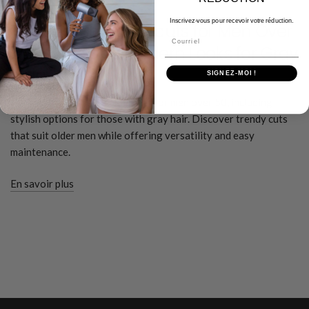
DECEMBER 19 2025
Inscrivez-vous pour recevoir votre réduction.
The Best Short Haircuts for Men Over
Courriel
50: Stylish and Modern Looks for Gray
Hair
SIGNEZ-MOI !
Explore the best short haircuts for men over 50, including
stylish options for those with gray hair. Discover trendy cuts
that suit older men while offering versatility and easy
maintenance.
En savoir plus