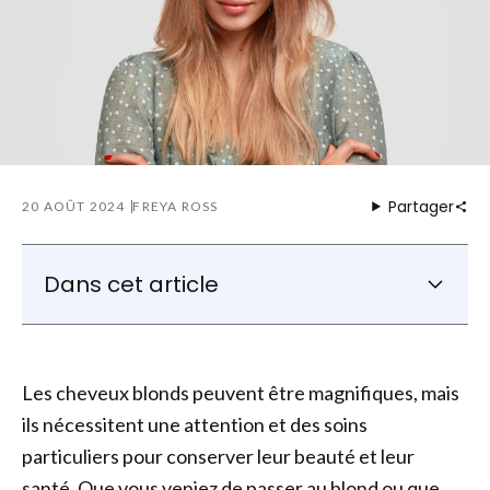
Partager
20 AOÛT 2024
FREYA ROSS
Dans cet article
Que faut-il éviter avec les cheveux
décolorés ?
Les cheveux blonds peuvent être magnifiques, mais
Les meilleures façons de soigner les
ils nécessitent une attention et des soins
cheveux décolorés
particuliers pour conserver leur beauté et leur
Les meilleurs soins pour les cheveux
décolorés et abîmés
santé. Que vous veniez de passer au blond ou que