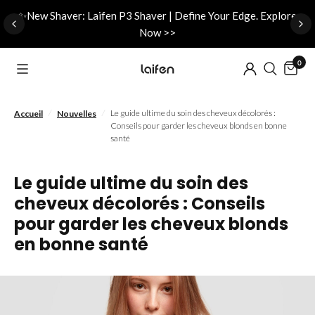
d
✨New Shaver: Laifen P3 Shaver | Define Your Edge. Explore
Now >>
0
/
/
Le guide ultime du soin des cheveux décolorés :
Accueil
Nouvelles
Conseils pour garder les cheveux blonds en bonne
santé
Le guide ultime du soin des
cheveux décolorés : Conseils
pour garder les cheveux blonds
en bonne santé