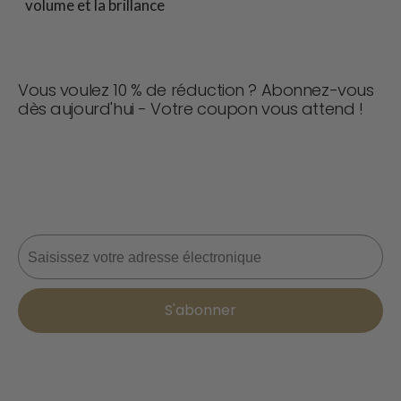
volume et la brillance
Vous voulez 10 % de réduction ? Abonnez-vous
dès aujourd'hui - Votre coupon vous attend !
Ne manquez jamais une affaire ! Rejoignez-nous dès
maintenant pour recevoir des mises à jour, des conseils
de style et 10 % de réduction sur votre prochaine
commande. 📩
Courriel
S'abonner