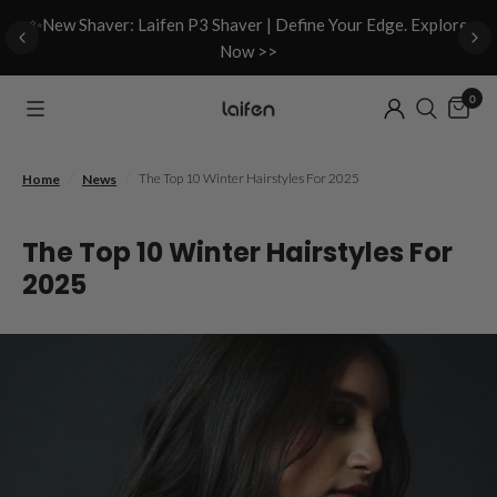
d
✨New Shaver: Laifen P3 Shaver | Define Your Edge. Explore
Now >>
0
/
/
The Top 10 Winter Hairstyles For 2025
Home
News
The Top 10 Winter Hairstyles For
2025