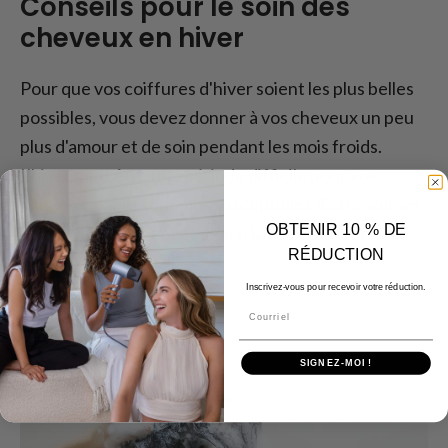
Conseils pour le soin des
cheveux en hiver
Pour que vos coiffures d'hiver soient les plus belles
possibles, vous devez donner à vos cheveux un peu
plus d'amour et de soin pendant les mois froids.
L'hiver peut être une période difficile pour vos
cheveux, car ils sont plus susceptibles d'être abîmés
OBTENIR 10 % DE
par l'air froid, le vent et même la chaleur intérieure.
RÉDUCTION
Inscrivez-vous pour recevoir votre réduction.
Courriel
SIGNEZ-MOI !