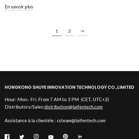
En savoir plus
1
2
HONGKONG SHUYE INNOVATION TECHNOLOGY CO.,LIMITED
Hour: Mon.- Fri. From 7 AM to 3 PM
(CET, UTC+2)
Distributors/Sales:
distribution@laifentech.com
Assistance à la clientèle : csteam@laifentech.com