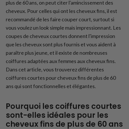
plus de 60 ans
plus de 60 ans, on peut citer l'amincissement des
Conclusion : Meilleures coiffures courtes
cheveux. Pour celles qui ont les cheveux fins, il est
pour les cheveux fins de plus de 60 ans
recommandé de les faire couper court, surtout si
vous voulez un look simple mais impressionnant. Les
coupes de cheveux courtes donnent l'impression
que les cheveux sont plus fournis et vous aident à
paraître plus jeune, et il existe de nombreuses
coiffures adaptées aux femmes aux cheveux fins.
Dans cet article, vous trouverez différentes
coiffures courtes pour cheveux fins de plus de 60
ans qui sont fonctionnelles et élégantes.
Pourquoi les coiffures courtes
sont-elles idéales pour les
cheveux fins de plus de 60 ans