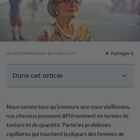
Partager
30 DÉCEMBRE 2024
SOPHIE ELLIS
Dans cet article
Pourquoi les coiffures courtes sont-elles
idéales pour les cheveux fins de plus de 60
ans ?
Nous savons tous qu'à mesure que nous vieillissons,
nos cheveux poussent différemment en termes de
Coiffures courtes populaires pour les
cheveux fins de plus de 60 ans
texture et de quantité. Parmi les problèmes
Conseils pour coiffer les cheveux fins de
capillaires qui touchent la plupart des femmes de