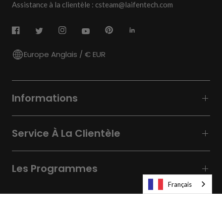
Assistance à la clientèle : csteam@laifentech.com
Europe Anglais / € EUR
Informations
Service À La Clientèle
Les Programmes
Français
© 2026
Laifen-EU.
All rights reserved.