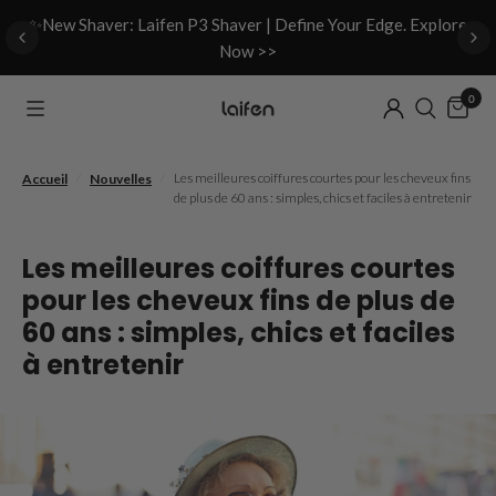
d
✨New Shaver: Laifen P3 Shaver | Define Your Edge. Explore
Now >>
0
/
/
Les meilleures coiffures courtes pour les cheveux fins
Accueil
Nouvelles
de plus de 60 ans : simples, chics et faciles à entretenir
Les meilleures coiffures courtes
pour les cheveux fins de plus de
60 ans : simples, chics et faciles
à entretenir