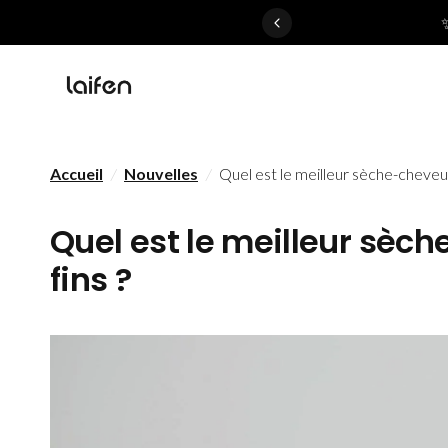
 gentle for everyone>>
Accueil
/
Nouvelles
/
Quel est le meilleur sèche-cheveux
Quel est le meilleur sèc
fins ?