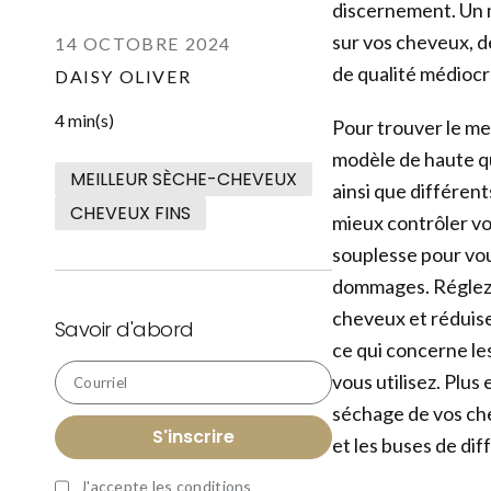
discernement. Un m
sur vos cheveux, de
14 OCTOBRE 2024
de qualité médiocr
DAISY OLIVER
4 min(s)
Pour trouver le me
modèle de haute qu
MEILLEUR SÈCHE-CHEVEUX
ainsi que différen
CHEVEUX FINS
mieux contrôler vo
souplesse pour vou
dommages. Réglez l
cheveux et réduisez
Savoir d'abord
ce qui concerne le
vous utilisez. Plus
Courriel
séchage de vos che
S'inscrire
et les buses de di
J'accepte les
conditions