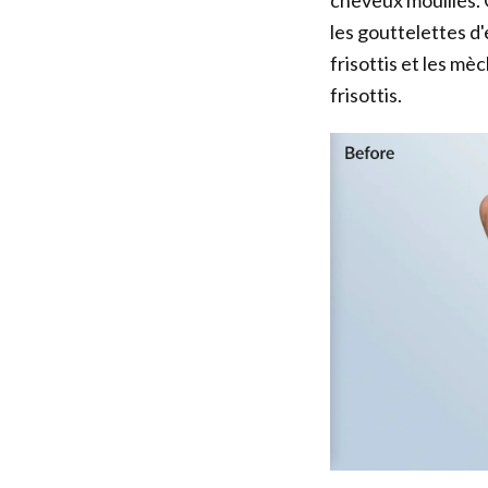
cheveux mouillés. C
les gouttelettes d'
frisottis et les mè
frisottis.