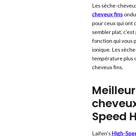
Les sèche-cheveux 
cheveux fins
ondul
pour ceux qui ont d
sembler plat, c'es
fonction qui vous 
ionique. Les sèch
température plus co
cheveux fins.
Meilleu
cheveux 
Speed H
Laifen’s
High-Spee