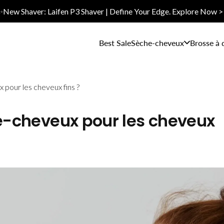
✨New Shaver: Laifen P3 Shaver | Define Your Edge. Explore Now >
Best Sale
Sèche-cheveux
Brosse à 
 pour les cheveux fins ?
he-cheveux pour les cheveux