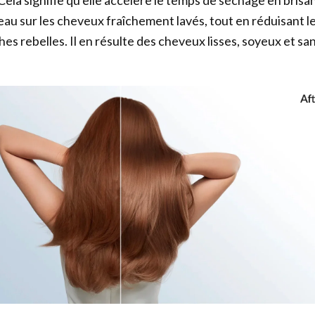
ela signifie qu'elle accélère le temps de séchage en brisa
eau sur les cheveux fraîchement lavés, tout en réduisant l
ches rebelles. Il en résulte des cheveux lisses, soyeux et sa