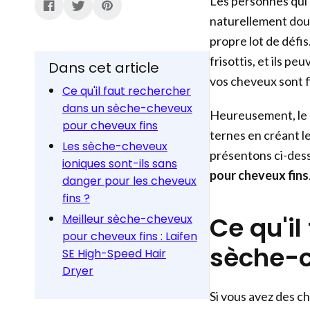
Les personnes qui 
naturellement douc
propre lot de défis.
frisottis, et ils p
Dans cet article
vos cheveux sont fi
Ce qu'il faut rechercher
dans un sèche-cheveux
Heureusement, le 
pour cheveux fins
ternes en créant l
Les sèche-cheveux
présentons ci-des
ioniques sont-ils sans
pour cheveux fins
danger pour les cheveux
fins ?
Ce qu'il
Meilleur sèche-cheveux
pour cheveux fins : Laifen
sèche-c
SE High-Speed Hair
Dryer
Si vous avez des c