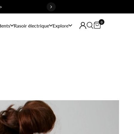
>
0
dents
Rasoir électrique
Explore