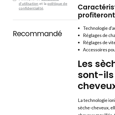
d'utilisation
et la
politique de
Caractéris
confidentialité
.
profiteron
Technologie d'
Recommandé
Réglages de cha
Réglages de vit
Accessoires pou
Les sèc
sont-il
cheveux
La technologie ioni
sèche-cheveux, elle