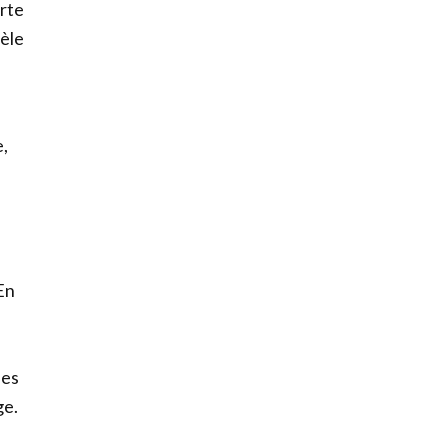
rte
dèle
,
e
En
ses
ge.