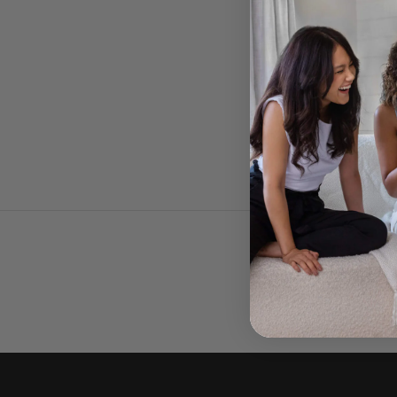
cap
couvre