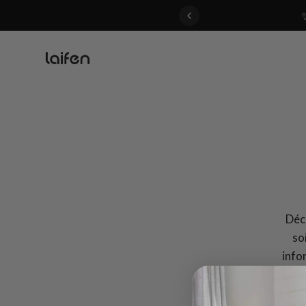
 gentle for everyone>>
Déco
so
info
Laif
Que vo