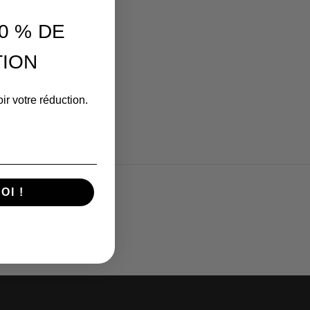
blog
u mieux
0 % DE
ION
ir votre réduction.
OI !