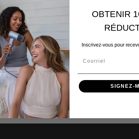
illaires ou d'informations sur la santé bucco-dentaire, notre 
 tous les aspects essentiels pour vous aider à vous sentir a
OBTENIR 1
de votre forme.
RÉDUCT
TOUS
Inscrivez-vous pour recevo
Courriel
SIGNEZ-M