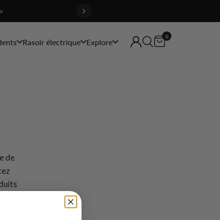
>
0
dents
Rasoir électrique
Explore
re de
tez
duits
ques.
e soins