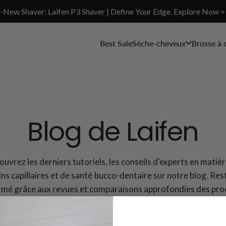
✨New Shaver: Laifen P3 Shaver | Define Your Edge. Explore Now >
Best Sale
Sèche-cheveux
Brosse à 
Blog de Laifen
uvrez les derniers tutoriels, les conseils d'experts en matiè
ins capillaires et de santé bucco-dentaire sur notre blog. Res
rmé grâce aux revues et comparaisons approfondies des pro
en, y compris les sèche-cheveux et les brosses à dents électri
us soyez à la recherche de nouvelles coiffures, de routines d