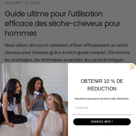
JANUARY 13 2026
Guide ultime pour l'utilisation
efficace des sèche-cheveux pour
hommes
Nous allons découvrir comment utiliser efficacement un sèche-
cheveux pour hommes grâce à notre guide complet. Découvrez
les avantages, les techniques avancées, les caractéristiques
clés à rechercher et les meilleurs...
En savoir plus
OBTENIR 10 % DE
RÉDUCTION
Inscrivez-vous pour recevoir votre réduction.
Courriel
SIGNEZ-MOI !