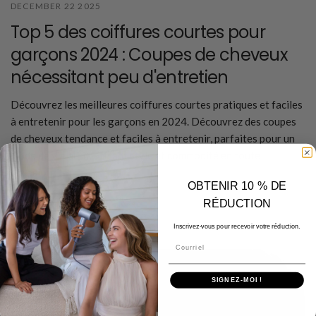
DECEMBER 22 2025
Top 5 des coiffures courtes pour
garçons 2024 : Coupes de cheveux
nécessitant peu d'entretien
Découvrez les meilleures coiffures courtes pratiques et faciles
à entretenir pour les garçons en 2024. Découvrez des coupes
de cheveux tendance et faciles à entretenir, parfaites pour un
mode de vie actif, offrant style et commodité en toute
occasion.
OBTENIR 10 % DE
RÉDUCTION
En savoir plus
Inscrivez-vous pour recevoir votre réduction.
Courriel
SIGNEZ-MOI !