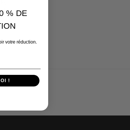
blog
u mieux
0 % DE
ION
ir votre réduction.
OI !