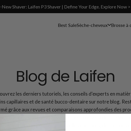
✨New Shaver: Laifen P3 Shaver | Define Your Edge. Explore Now >
Best Sale
Sèche-cheveux
Brosse à 
Blog de Laifen
uvrez les derniers tutoriels, les conseils d'experts en matiè
ins capillaires et de santé bucco-dentaire sur notre blog. Res
rmé grâce aux revues et comparaisons approfondies des pro
en, y compris les sèche-cheveux et les brosses à dents électri
us soyez à la recherche de nouvelles coiffures, de routines d