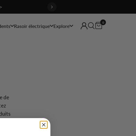
>
0
dents
Rasoir électrique
Explore
re de
tez
duits
ques.
e soins