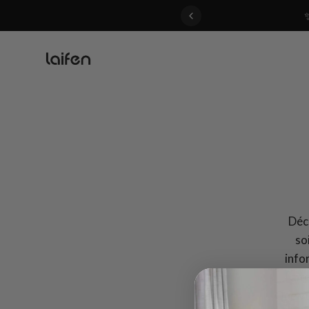
 gentle for everyone>>
Déco
so
info
Laif
Que vo