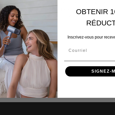
illaires ou d'informations sur la santé bucco-dentaire, notre 
 tous les aspects essentiels pour vous aider à vous sentir a
OBTENIR 1
de votre forme.
RÉDUCT
TOUS
Inscrivez-vous pour recevo
Courriel
SIGNEZ-M