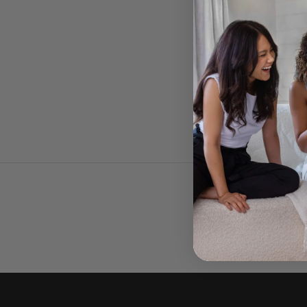
cap
couvre