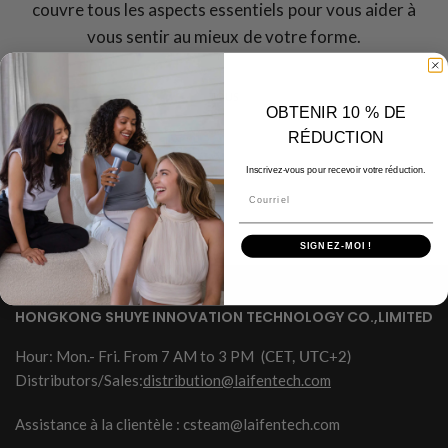
couvre tous les aspects essentiels pour vous aider à
vous sentir au mieux de votre forme.
TOUS
OBTENIR 10 % DE
RÉDUCTION
Inscrivez-vous pour recevoir votre réduction.
Courriel
SIGNEZ-MOI !
HONGKONG SHUYE INNOVATION TECHNOLOGY CO.,LIMITED
Hour: Mon.- Fri. From 7 AM to 3 PM
(CET, UTC+2)
Distributors/Sales:
distribution@laifentech.com
Assistance à la clientèle : csteam@laifentech.com