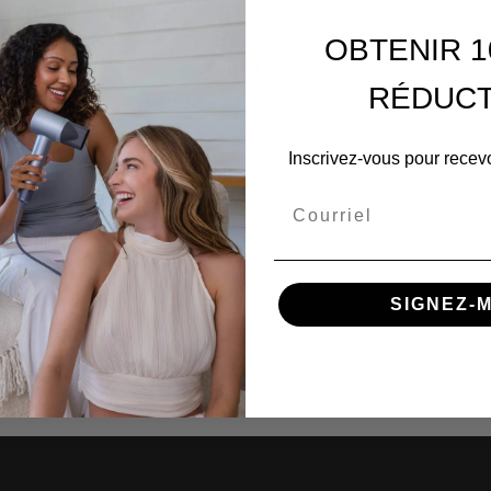
illaires ou d'informations sur la santé bucco-dentaire, notre 
 tous les aspects essentiels pour vous aider à vous sentir a
OBTENIR 1
de votre forme.
RÉDUCT
TOUS
Inscrivez-vous pour recevo
Courriel
SIGNEZ-M