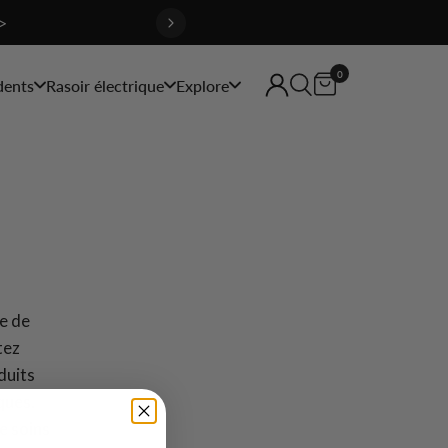
>
0
dents
Rasoir électrique
Explore
re de
tez
duits
ques.
e soins