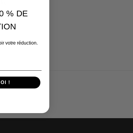
blog
u mieux
0 % DE
ION
ir votre réduction.
OI !