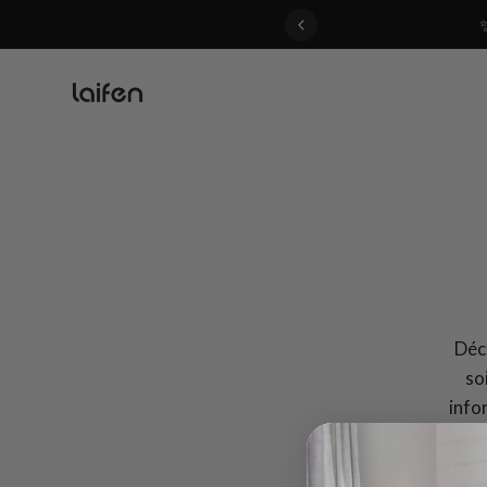
 gentle for everyone>>
Déco
so
info
Laif
Que vo