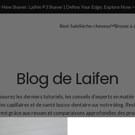
✨New Shaver: Laifen P3 Shaver | Define Your Edge. Explore Now >
Best Sale
Sèche-cheveux
Brosse à 
Blog de Laifen
uvrez les derniers tutoriels, les conseils d'experts en matiè
ins capillaires et de santé bucco-dentaire sur notre blog. Res
rmé grâce aux revues et comparaisons approfondies des pro
en, y compris les sèche-cheveux et les brosses à dents électri
us soyez à la recherche de nouvelles coiffures, de routines d