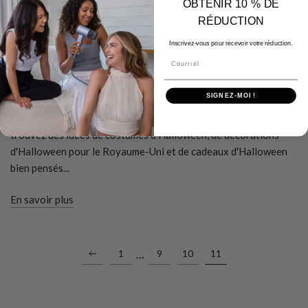
OBTENIR 10 % DE
14 OCTOBRE 2024
RÉDUCTION
Quand a lieu Halloween ? Tout ce
Inscrivez-vous pour recevoir votre réduction.
que vous devez savoir sur cette fête
Courriel
effrayante
SIGNEZ-MOI !
Découvrez la date de célébration d'Halloween et apprenez tout
sur cette fête effrayante. Explorez le contexte d'Halloween et
trouvez des idées de costumes d'Halloween, de décorations
d'Halloween pour le Royaume-Uni et de cadeaux d'Halloween
bien pensés...
En savoir plus
...
1
9
10
11