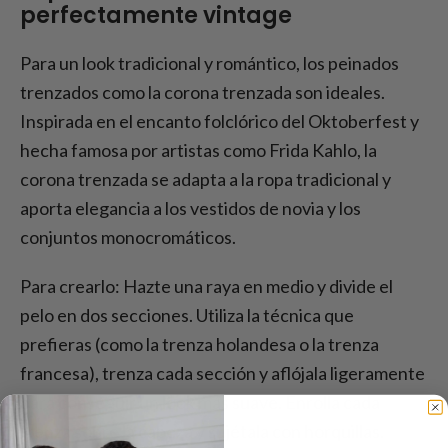
perfectamente vintage
Para un look tradicional y romántico, los peinados
trenzados como la corona trenzada son ideales.
Inspirada en el encanto folclórico del Oktoberfest y
hecha famosa por artistas como Frida Kahlo, la
corona trenzada se adapta a la ropa tradicional y
aporta elegancia a los vestidos de novia y los
conjuntos monocromáticos.
Para crearlo: Hazte una raya en medio y divide el
pelo en dos secciones. Utiliza la técnica que
prefieras (como la trenza holandesa o la trenza
francesa), trenza cada sección y aflójala ligeramente
para conseguir un look más suave. Enrolla cada
trenza sobre la cabeza y sujétala con horquillas.