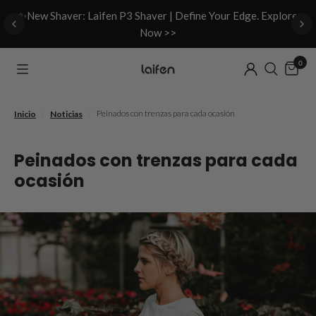
d
✨New Shaver: Laifen P3 Shaver | Define Your Edge. Explore
Now >>
0
/
/
Peinados con trenzas para cada ocasión
Inicio
Noticias
Peinados con trenzas para cada
ocasión