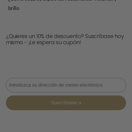
brillo
¿Quieres un 10% de descuento? Suscríbase hoy
mismo - ¡Le espera su cupón!
¡No te pierdas ninguna oferta! Únete ahora para recibir
actualizaciones, consejos de estilo y un 10% de
descuento en tu próximo pedido. 📩
Correo electrónico
Suscríbase a