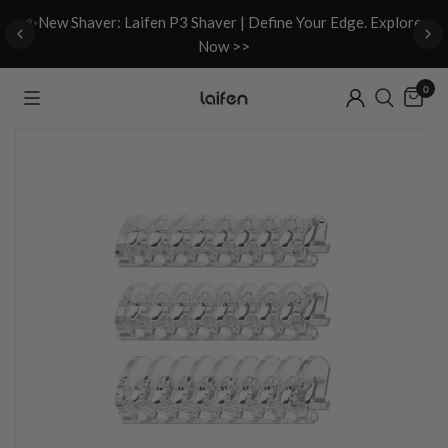
d
✨New Shaver: Laifen P3 Shaver | Define Your Edge. Explore
Now >>
0