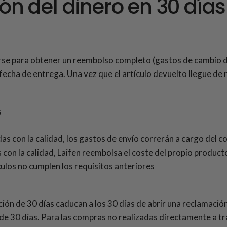
ón del dinero en 30 días
se para obtener un reembolso completo (
gastos de cambio de
 fecha de entrega. Una vez que el artículo devuelto llegue de 
s
as con la calidad, los gastos de envío correrán a cargo del 
con la calidad, Laifen reembolsa el coste del propio product
culos no cumplen los requisitos anteriores
ión de 30 días caducan a los 30 días de abrir una reclamación
de 30 días. Para las compras no realizadas directamente a tra