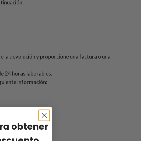
ntinuación.
 de la devolución y proporcione una factura o una
 de 24 horas laborables.
iguiente información:
ra obtener
escuento