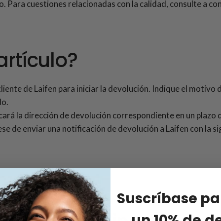
o. Para cuestiones relacionadas con la calidad, consulte a co
rtículo?
liente de Laifen para iniciar la devolución. Indique el motivo
do.
nicará la dirección de devolución correspondiente en un plazo
se de enviar una notificación de devolución a Laifen con la s
Suscríbase pa
un 10% de d