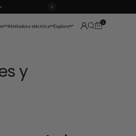
>
0
es
Afeitadora eléctrica
Explore
es y