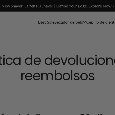
✨New Shaver: Laifen P3 Shaver | Define Your Edge. Explore Now >
Best Sale
Secador de pelo
Cepillo de dient
ítica de devolucion
reembolsos