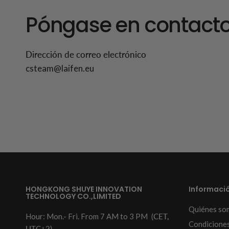
Póngase en contacto
Dirección de correo electrónico
csteam@laifen.eu
HONGKONG SHUYE INNOVATION
Informaci
TECHNOLOGY CO.,LIMITED
Quiénes so
Hour: Mon.- Fri. From 7 AM to 3 PM
(CET,
Condiciones
UTC+2)