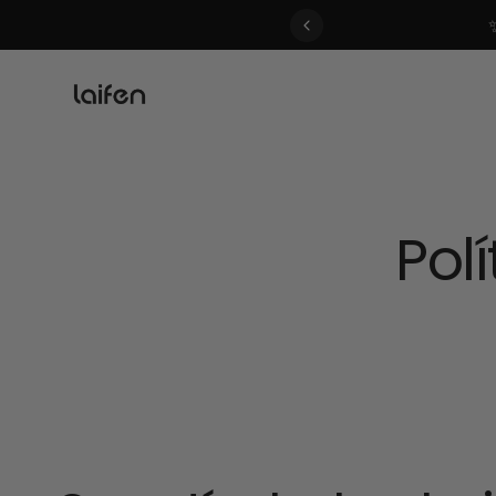
 gentle for everyone>>
Pol