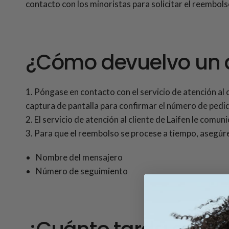
contacto con los minoristas para solicitar el reembols
¿Cómo devuelvo un a
1. Póngase en contacto con el servicio de atención al c
captura de pantalla para confirmar el número de pedi
2. El servicio de atención al cliente de Laifen le comu
3. Para que el reembolso se procese a tiempo, asegúre
Nombre del mensajero
Número de seguimiento