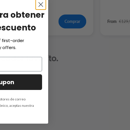
ra obtener
9,99
Comprar
From
€129,
escuento
f
first-order
 offers.
cador favorito.
oupon
iptores de correo
rónico, aceptas nuestra