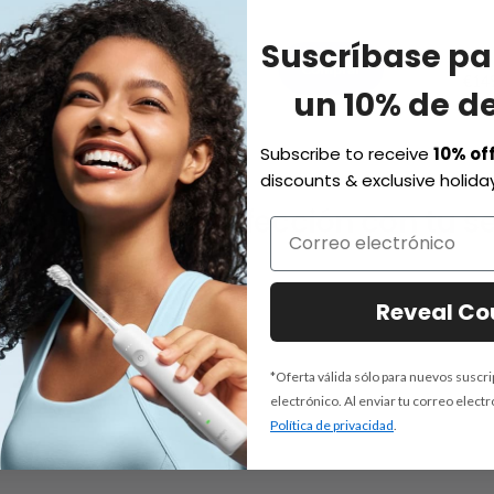
Suscríbase pa
€169,99
Comprar
€14
un 10% de d
Subscribe to receive
10% of
discounts & exclusive holiday
mbinan a la perfección con tu se
Reveal C
*Oferta válida sólo para nuevos suscr
electrónico. Al enviar tu correo elect
Política de privacidad
.