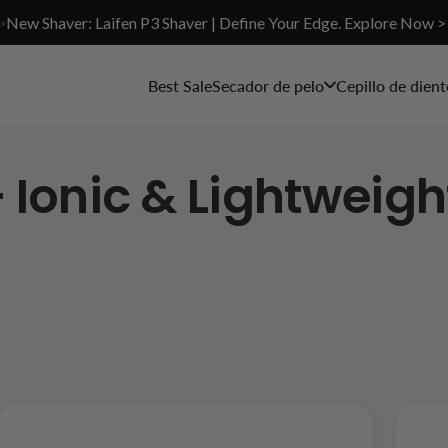
✨New Shaver: Laifen P3 Shaver | Define Your Edge. Explore Now >
Best Sale
Secador de pelo
Cepillo de dient
- Ionic & Lightweigh