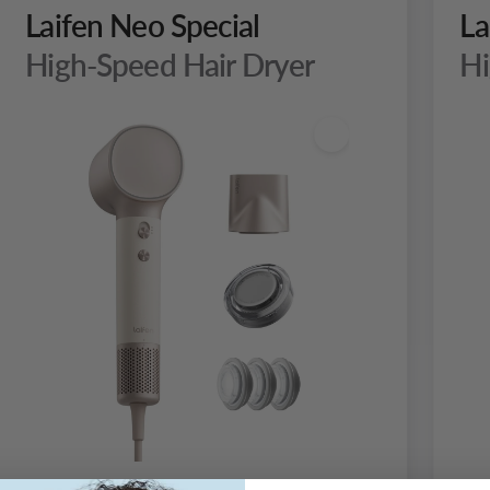
Laifen Neo Special
La
High-Speed Hair Dryer
Hi