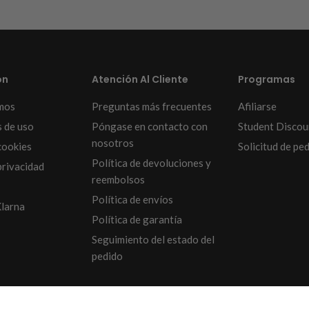
ón
Atención Al Cliente
Programas
mos
Preguntas más frecuentes
Afiliarse
 de uso
Póngase en contacto con
Student Discou
nosotros
cookies
Solicitud de pe
Política de devoluciones y
privacidad
reembolsos
Política de envíos
larna
Política de garantía
Seguimiento del estado del
pedido