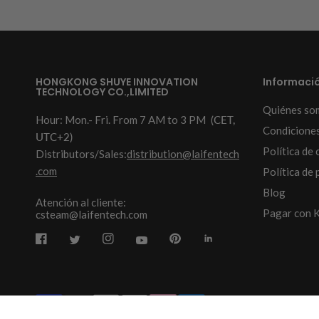
HONGKONG SHUYE INNOVATION
Informaci
TECHNOLOGY CO.,LIMITED
Quiénes so
Hour: Mon.- Fri. From 7 AM to 3 PM
(CET,
Condiciones
UTC+2)
Política de 
Distributors/Sales:
distribution@laifentech
.com
Política de 
Blog
Atención al cliente:
Pagar con K
csteam@laifentech.com