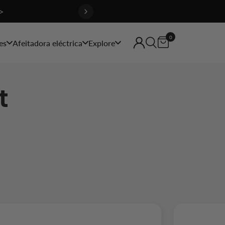
>
0
es
Afeitadora eléctrica
Explore
t