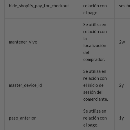
hide_shopify_pay_for_checkout
relación con
sesió
el pago.
Se utiliza en
relación con
la
mantener_vivo
2w
localización
del
comprador.
Se utiliza en
relación con
master_device_id
el inicio de
2y
sesión del
comerciante.
Se utiliza en
paso_anterior
relación con
1y
el pago.