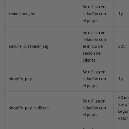
Se utiliza en
remember_me
relación con
1y
el pago.
Se utiliza en
relación con
secure_customer_sig
el inicio de
20y
sesión del
cliente.
Se utiliza en
shopify_pay
relación con
1y
el pago.
30 mi
Se utiliza en
3w o 
shopify_pay_redirect
relación con
según
el pago.
valor