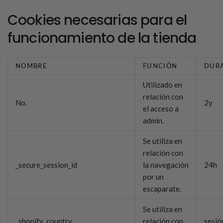
Cookies necesarias para el
funcionamiento de la tienda
NOMBRE
FUNCIÓN
DUR
Utilizado en
relación con
No.
2y
el acceso a
admin.
Se utiliza en
relación con
_secure_session_id
la navegación
24h
por un
escaparate.
Se utiliza en
_shopify_country
relación con
sesió