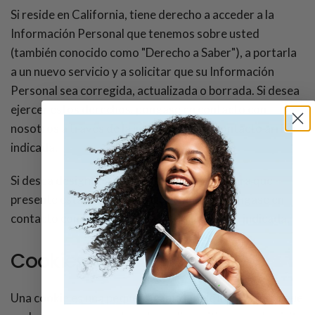
Si reside en California, tiene derecho a acceder a la
Información Personal que tenemos sobre usted
(también conocido como "Derecho a Saber"), a portarla
a un nuevo servicio y a solicitar que su Información
Personal sea corregida, actualizada o borrada. Si desea
ejercer estos derechos, póngase en contacto con
nosotros a través de la información de contacto arriba
indicada.
Si desea designar a un agente autorizado para que
presente estas solicitudes en su nombre, póngase en
contacto con nosotros en la dirección arriba indicada.
Cookies
Una cookie es una pequeña cantidad de información que