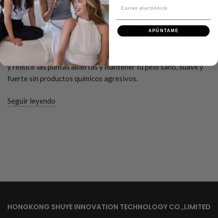
Cómo arreglar las puntas abiertas:
Correo electrónico
de la prevención a la reparación
APÚNTAME
Aprende a reparar las puntas abiertas de forma natural con
remedios caseros y sencillos. Descubre consejos para prevenir
y reducir las puntas abiertas y mantener tu pelo sano, suave y
fuerte sin productos químicos agresivos.
Seguir leyendo
HONGKONG SHUYE INNOVATION TECHNOLOGY CO.,LIMITED