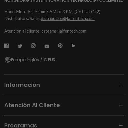
HONGKONG SHUYE INNOVATION TECHNOLOGY CO.,LIMITED
Hour: Mon.- Fri. From 7 AM to 3 PM
(CET, UTC+2)
Distributors/Sales:
distribution@laifentech.com
Atención al cliente: csteam@laifentech.com
Europa Inglés / € EUR
Información
Atención Al Cliente
Programas