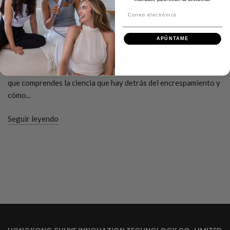
¿Qué es el encrespamiento? Causas
Correo electrónico
y soluciones
APÚNTAME
Conozca el encrespamiento, sus causas y las soluciones
eficaces para combatirlo. Descubre consejos y productos que
te ayudarán a conseguir un cabello suave y manejable, a la vez
que comprendes la ciencia que hay detrás del encrespamiento y
cómo...
Seguir leyendo