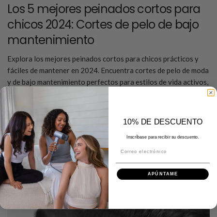
Los 5 mejores peinados cortos para
chicos 2024: Cortes de pelo de bajo
mantenimiento
Explora los mejores peinados cortos para chicos prácticos y
fáciles de mantener en 2024. Encuentra cortes de pelo de moda
y de bajo mantenimiento perfectos para estilos de vida activos,
que ofrecen estilo y comodidad para cualquier ocasión.
Seguir leyendo
10% DE DESCUENTO
Inscríbase para recibir su descuento.
Correo electrónico
APÚNTAME