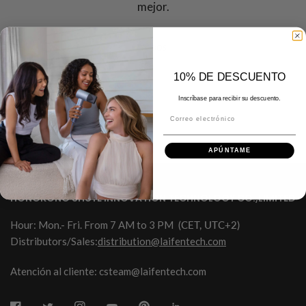
mejor.
TODOS
10% DE DESCUENTO
Inscríbase para recibir su descuento.
Correo electrónico
APÚNTAME
HONGKONG SHUYE INNOVATION TECHNOLOGY CO.,LIMITED
Hour: Mon.- Fri. From 7 AM to 3 PM
(CET, UTC+2)
Distributors/Sales:
distribution@laifentech.com
Atención al cliente: csteam@laifentech.com