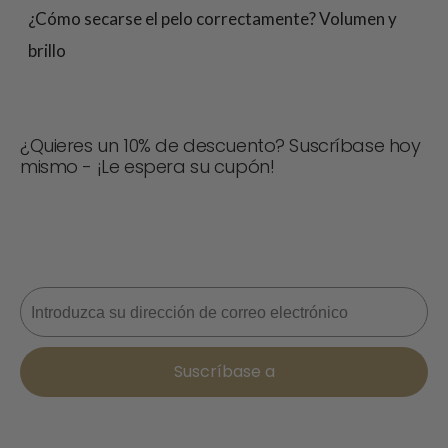
¿Cómo secarse el pelo correctamente? Volumen y
brillo
¿Quieres un 10% de descuento? Suscríbase hoy
mismo - ¡Le espera su cupón!
¡No te pierdas ninguna oferta! Únete ahora para recibir
actualizaciones, consejos de estilo y un 10% de
descuento en tu próximo pedido. 📩
Correo electrónico
Suscríbase a