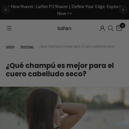
d
✨New Shaver: Laifen P3 Shaver | Define Your Edge. Explore
Now >>
0
/
/
¿Qué champú es mejor para el cuero cabelludo seco?
Inicio
Noticias
¿Qué champú es mejor para el
cuero cabelludo seco?