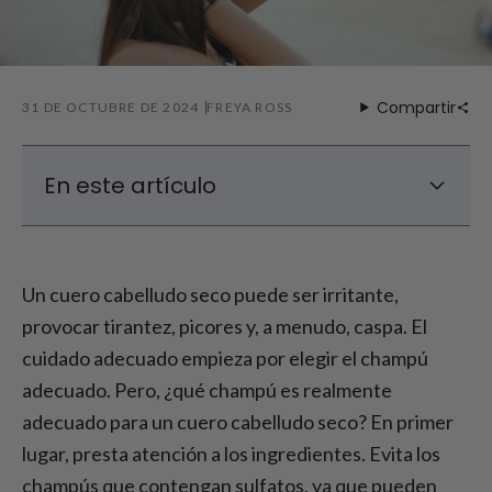
Compartir
31 DE OCTUBRE DE 2024
FREYA ROSS
En este artículo
¿Por qué se seca el cuero cabelludo?
Champús hidratantes para el cuero
Un cuero cabelludo seco puede ser irritante,
cabelludo seco
provocar tirantez, picores y, a menudo, caspa. El
Champús sin sulfatos para el cuero
cuidado adecuado empieza por elegir el champú
cabelludo seco
adecuado. Pero, ¿qué champú es realmente
Champú para el picor del cuero cabelludo
adecuado para un cuero cabelludo seco? En primer
¿Cabello sensible? Evite estos errores
lugar, presta atención a los ingredientes. Evita los
champús que contengan sulfatos, ya que pueden