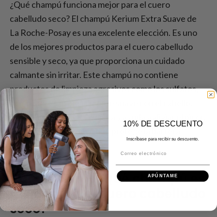
¿Qué champú funciona mejor para el cuero
cabelludo seco? El champú Kerium Extra Suave de
La Roche-Posay es una excelente elección. Es uno
de los mejores productos para el cuero cabelludo
sensible y seco, ya que proporciona un cuidado
calmante sin irritar. Este champú no contiene
productos de limpieza agresivos como los sulfatos,
por lo que es especialmente suave con el cabello.
Ideal para uso diario, hidrata y ayuda a aliviar el picor,
10% DE DESCUENTO
con una fórmula suave que protege la barrera
Inscríbase para recibir su descuento.
natural de la piel.
Correo electrónico
Conclusión - ¿Qué champú es
APÚNTAME
mejor para el cuero cabelludo
seco?