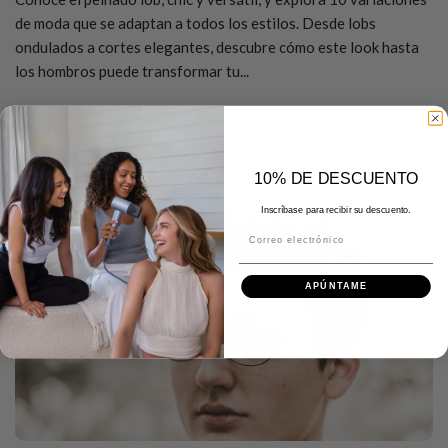
de moda que se adaptan a todos los estilos. Desde lobs
ondulados a cortes elegantes, descubre cómo este look hasta
los hombros puede transformar tu...
Seguir leyendo
10% DE DESCUENTO
Inscríbase para recibir su descuento.
Correo electrónico
APÚNTAME