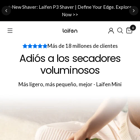
d
✨New Shaver: Laifen P3 Shaver | Define Your Edge. Explore
Now >>
0
Más de 18 millones de clientes
Adiós a los secadores
voluminosos
Más ligero, más pequeño, mejor - Laifen Mini