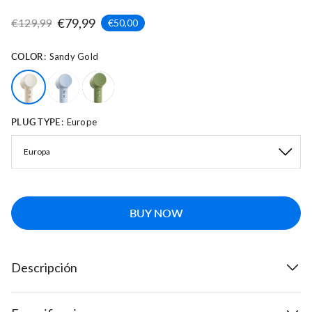
€79,99
€129,99
€50,00
COLOR
Sandy Gold
PLUG TYPE
Europe
BUY NOW
Descripción
El Laifen Mini hace honor a su nombre: un 33% más pequeño y un