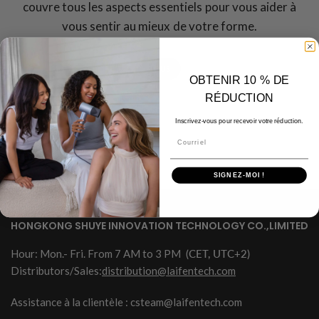
couvre tous les aspects essentiels pour vous aider à
vous sentir au mieux de votre forme.
TOUS
OBTENIR 10 % DE
RÉDUCTION
Inscrivez-vous pour recevoir votre réduction.
Courriel
SIGNEZ-MOI !
HONGKONG SHUYE INNOVATION TECHNOLOGY CO.,LIMITED
Hour: Mon.- Fri. From 7 AM to 3 PM
(CET, UTC+2)
Distributors/Sales:
distribution@laifentech.com
Assistance à la clientèle : csteam@laifentech.com