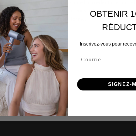
illaires ou d'informations sur la santé bucco-dentaire, notre 
 tous les aspects essentiels pour vous aider à vous sentir a
OBTENIR 1
de votre forme.
RÉDUCT
TOUS
Inscrivez-vous pour recevo
Courriel
SIGNEZ-M