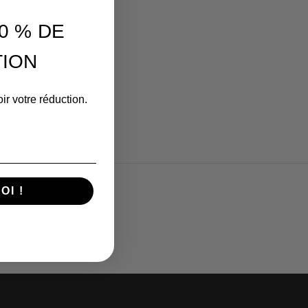
blog
u mieux
0 % DE
ION
ir votre réduction.
OI !