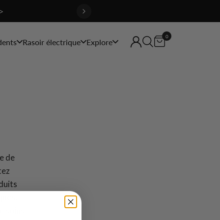
>
0
dents
Rasoir électrique
Explore
re de
tez
duits
ques.
e soins