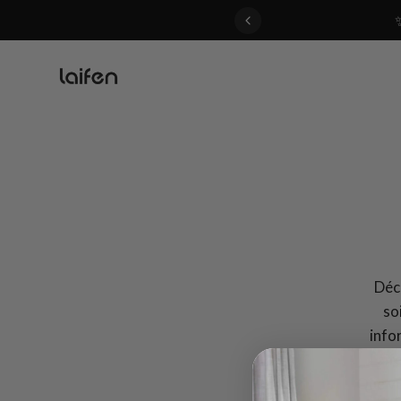
 gentle for everyone>>
Déco
so
info
Laif
Que vo