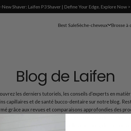
✨New Shaver: Laifen P3 Shaver | Define Your Edge. Explore Now >
Best Sale
Sèche-cheveux
Brosse à 
Blog de Laifen
uvrez les derniers tutoriels, les conseils d'experts en matiè
ins capillaires et de santé bucco-dentaire sur notre blog. Res
rmé grâce aux revues et comparaisons approfondies des pro
en, y compris les sèche-cheveux et les brosses à dents électri
us soyez à la recherche de nouvelles coiffures, de routines d