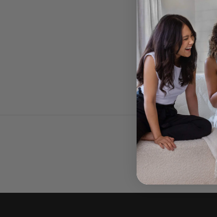
cap
couvre