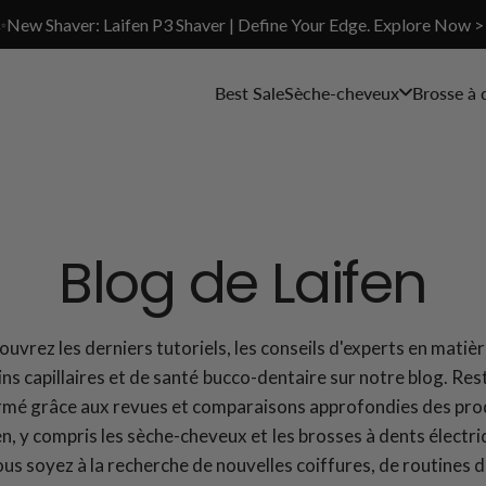
✨New Shaver: Laifen P3 Shaver | Define Your Edge. Explore Now >
Best Sale
Sèche-cheveux
Brosse à 
Blog de Laifen
uvrez les derniers tutoriels, les conseils d'experts en matiè
ins capillaires et de santé bucco-dentaire sur notre blog. Res
rmé grâce aux revues et comparaisons approfondies des pro
en, y compris les sèche-cheveux et les brosses à dents électri
us soyez à la recherche de nouvelles coiffures, de routines d