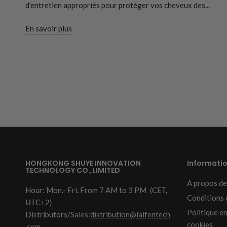
d'entretien appropriés pour protéger vos cheveux des...
En savoir plus
HONGKONG SHUYE INNOVATION
Informati
TECHNOLOGY CO.,LIMITED
A propos de
Hour: Mon.- Fri. From 7 AM to 3 PM
(CET,
Conditions d
UTC+2)
Politique e
Distributors/Sales:
distribution@laifentech
cookies
.com