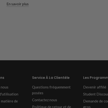
En savoir plus
ons
Service À La Clientèle
Les Program
 nous
Questions fréquemment
Devenir affilié
posées
'utilisation
Student Discou
Contactez nous
n matière de
Demande de co
Politique de retour et de
gros