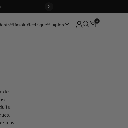
>
0
dents
Rasoir électrique
Explore
re de
tez
duits
ques.
e soins