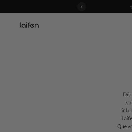
 gentle for everyone>>
Déco
so
info
Laif
Que vo