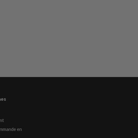
mes
nt
mmande en