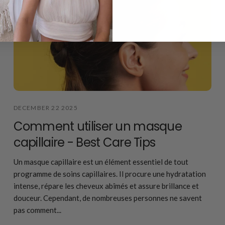
DECEMBER 22 2025
Comment utiliser un masque
capillaire - Best Care Tips
Un masque capillaire est un élément essentiel de tout
programme de soins capillaires. Il procure une hydratation
intense, répare les cheveux abîmés et assure brillance et
douceur. Cependant, de nombreuses personnes ne savent
pas comment...