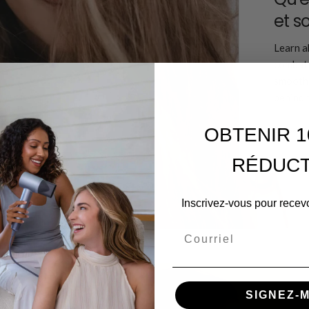
et s
Learn ab
combat 
smooth,
behind f
En savo
OBTENIR 1
RÉDUCT
Inscrivez-vous pour recevo
Courriel
SIGNEZ-M