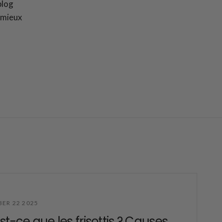
blog
u mieux
ER 22 2025
st-ce que les frisottis ? Causes