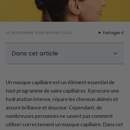
Partager
23 SEPTEMBRE 2024
SOPHIE ELLIS
Dans cet article
Qu'est-ce qu'un masque capillaire et
pourquoi l'utiliser ?
Un masque capillaire est un élément essentiel de
Comment utiliser correctement un masque
tout programme de soins capillaires. Il procure une
capillaire
hydratation intense, répare les cheveux abîmés et
Pourquoi choisir les masques capillaires sans
silicone ?
assure brillance et douceur. Cependant, de
Quels résultats peut-on attendre d'un
nombreuses personnes ne savent pas comment
masque capillaire ?
utiliser correctement un masque capillaire. Dans cet