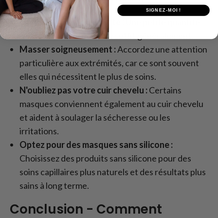
SIGNEZ-MOI !
Utilisez la bonne quantité :
Une petite quantité
de la taille d'une noisette suffit généralement.
Masser soigneusement :
Accordez une attention
particulière aux extrémités, car ce sont souvent
elles qui nécessitent le plus de soins.
N'oubliez pas votre cuir chevelu :
Certains
masques conviennent également au cuir chevelu
et aident à soulager la sécheresse ou les
irritations.
Optez pour des masques sans silicone :
Choisissez des produits sans silicone pour des
soins capillaires plus naturels et des résultats plus
sains à long terme.
Conclusion - Comment