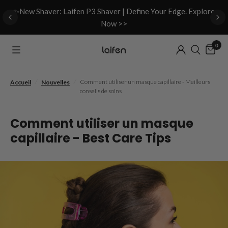
d
✨New Shaver: Laifen P3 Shaver | Define Your Edge. Explore
Now >>
0
/
/
Comment utiliser un masque capillaire - Meilleurs
Accueil
Nouvelles
conseils de soins
Comment utiliser un masque
capillaire - Best Care Tips