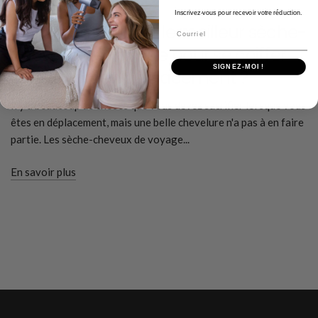
JANUARY 13 2026
Inscrivez-vous pour recevoir votre réduction.
Comment trouver le meilleur sèche-
Courriel
cheveux de voyage pour se coiffer
SIGNEZ-MOI !
sans effort en déplacement ?
Il y a beaucoup de choses que vous devez sacrifier lorsque vous
êtes en déplacement, mais une belle chevelure n'a pas à en faire
partie. Les sèche-cheveux de voyage...
En savoir plus