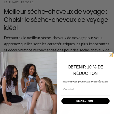
JANUARY 13 2026
Meilleur sèche-cheveux de voyage :
Choisir le sèche-cheveux de voyage
idéal
Découvrez le meilleur sèche-cheveux de voyage pour vous.
Apprenez quelles sont les caractéristiques les plus importantes
et découvrez nos recommandations pour des sèche-cheveux de
voyage puissants et compacts.
OBTENIR 10 % DE
En savoir plus
RÉDUCTION
Inscrivez-vous pour recevoir votre réduction.
Courriel
SIGNEZ-MOI !