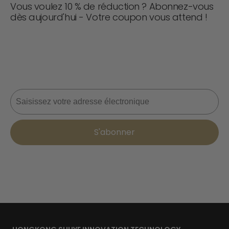
Vous voulez 10 % de réduction ? Abonnez-vous
dès aujourd'hui - Votre coupon vous attend !
Ne manquez jamais une affaire ! Rejoignez-nous dès
maintenant pour recevoir des mises à jour, des conseils
de style et 10 % de réduction sur votre prochaine
commande. 📩
Courriel
S'abonner