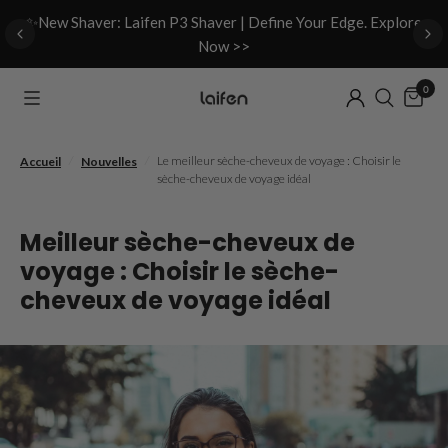
d
✨New Shaver: Laifen P3 Shaver | Define Your Edge. Explore
Now >>
0
/
/
Le meilleur sèche-cheveux de voyage : Choisir le
Accueil
Nouvelles
sèche-cheveux de voyage idéal
Meilleur sèche-cheveux de
voyage : Choisir le sèche-
cheveux de voyage idéal