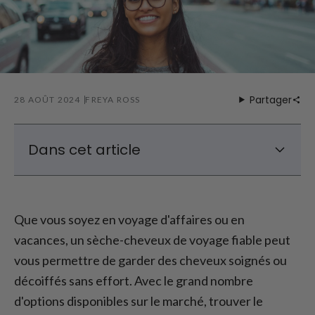
Partager
28 AOÛT 2024
FREYA ROSS
Dans cet article
Quels sont les éléments à prendre en
compte lors de l'achat d'un sèche-cheveux
de voyage ?
Que vous soyez en voyage d'affaires ou en
vacances, un sèche-cheveux de voyage fiable peut
Modèle de sèche-cheveux de voyage
recommandé
vous permettre de garder des cheveux soignés ou
Compact et léger : Le sèche-cheveux de
décoiffés sans effort. Avec le grand nombre
voyage idéal
d'options disponibles sur le marché, trouver le