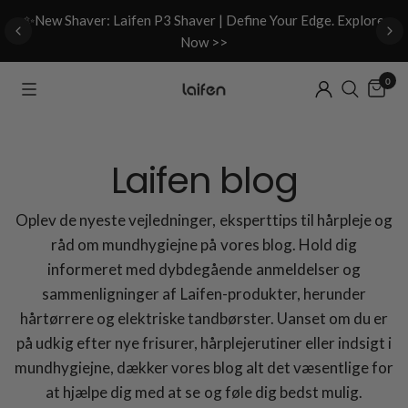
d
✨New Shaver: Laifen P3 Shaver | Define Your Edge. Explore
Now >>
0
Laifen blog
Oplev de nyeste vejledninger, eksperttips til hårpleje og
råd om mundhygiejne på vores blog. Hold dig
informeret med dybdegående anmeldelser og
sammenligninger af Laifen-produkter, herunder
hårtørrere og elektriske tandbørster. Uanset om du er
på udkig efter nye frisurer, hårplejerutiner eller indsigt i
mundhygiejne, dækker vores blog alt det væsentlige for
at hjælpe dig med at se og føle dig bedst mulig.