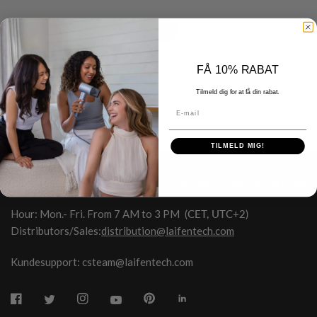
ALLE
FÅ 10% RABAT
Tilmeld dig for at få din rabat.
E-mail
TILMELD MIG!
HONGKONG SHUYE INNOVATION TECHNOLOGY CO.,LIMITED
Hour: Mon.- Fri. From 7 AM to 3 PM
(CET, UTC+2)
Distributors/Sales:
distribution@laifentech.com
Kundesupport: csteam@laifentech.com