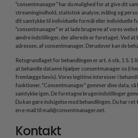
"consentmanager" har du mulighed for at give dit samt
streamingindhold, statistisk analyse, måling og person
dit samtykke til individuelle formål eller individuelle
"consentmanager" er at lade brugerne af vores webste
ændre indstillinger, der allerede er foretaget. Ved 
adressen, af consentmanager. Derudover kan de beh
Retsgrundlaget for behandlingen er art. 6 stk. 1 S. 1 l
at behandle dataene hjælper consentmanager os (i henho
fremlægge bevis). Vores legitime interesser i behandl
funktioner. "Consentmanager" gemmer dine data, så læng
samtykke igen. De foretagne brugerindstillinger gemm
Du kan gøre indsigelse mod behandlingen. Du har ret ti
en e-mail til mail@consentmanager.net.
Kontakt