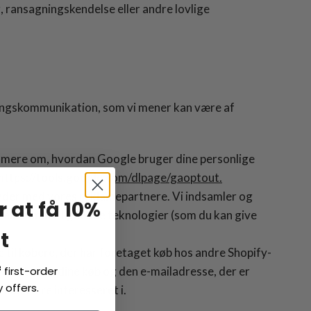
, ransagningskendelse eller andre lovlige
øringskommunikation, som vi mener kan være af
e mere om, hvordan Google bruger dine personlige
https://tools.google.com/dlpage/gaoptout.
teder med vores reklamepartnere. Vi indsamler og
r at få 10%
 eller andre lignende teknologier (som du kan give
t
 til købere, der har foretaget køb hos andre Shopify-
 webstedet, dine køb og den e-mailadresse, der er
f
first-order
 offers.
 kan være interesseret i.