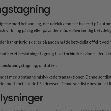
ngstagning
indsigelse mod behandling, der udelukkende er baseret på aut
isk virkning på dig eller på anden måde påvirker dig betydelig
der har en juridisk eller på anden måde betydelig effekt ved
seret beslutningstagning til at forhindre svindel, der ikke h
t beslutningstagning, omfatter:
ndet med gentagne mislykkede transaktioner. Denne sortliste b
det med sortlistede IP-adresser. Denne sortliste består i et li
plysninger