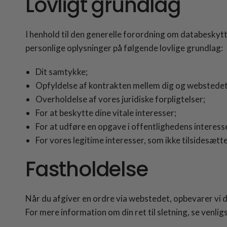
Lovligt grundlag
I henhold til den generelle forordning om databesky
personlige oplysninger på følgende lovlige grundlag:
Dit samtykke;
Opfyldelse af kontrakten mellem dig og webstedet
Overholdelse af vores juridiske forpligtelser;
For at beskytte dine vitale interesser;
For at udføre en opgave i offentlighedens interess
For vores legitime interesser, som ikke tilsidesæt
Fastholdelse
Når du afgiver en ordre via webstedet, opbevarer vi d
For mere information om din ret til sletning, se venli