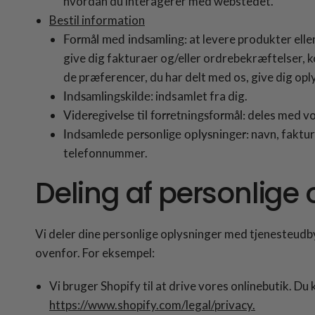
hvordan du interagerer med webstedet.
Bestil information
Formål med indsamling:
at levere produkter elle
give dig fakturaer og/eller ordrebekræftelser, 
de præferencer, du har delt med os, give dig opl
Indsamlingskilde
: indsamlet fra dig.
Videregivelse til forretningsformål:
deles med vo
Indsamlede personlige oplysninger:
navn, faktur
telefonnummer.
Deling af personlige
Vi deler dine personlige oplysninger med tjenesteudb
ovenfor. For eksempel:
Vi bruger Shopify til at drive vores onlinebutik. D
https://www.shopify.com/legal/privacy.