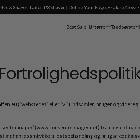
✨New Shaver: Laifen P3 Shaver | Define Your Edge. Explore Now >
Best Sale
Hårtørrer
Tandbørste
Fortrolighedspoliti
fen.eu ("webstedet" eller "vi") indsamler, bruger og videregi
onsentmanager"
(www.consentmanager.net)
fra consentmanag
t indhente samtykke til databehandling og brug af cookies e