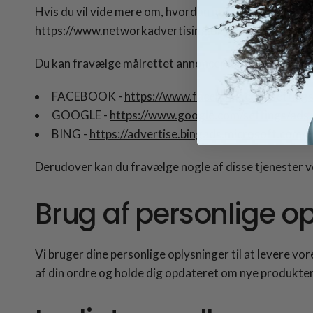
Hvis du vil vide mere om, hvordan målrettet annoncer
https://www.networkadvertising.org/understanding-
Du kan fravælge målrettet annoncering ved at:
FACEBOOK -
https://www.facebook.com/setting
GOOGLE -
https://www.google.com/settings/ad
BING -
https://advertise.bingads.microsoft.com/e
Derudover kan du fravælge nogle af disse tjenester ve
Brug af personlige o
Vi bruger dine personlige oplysninger til at levere vor
af din ordre og holde dig opdateret om nye produkter,