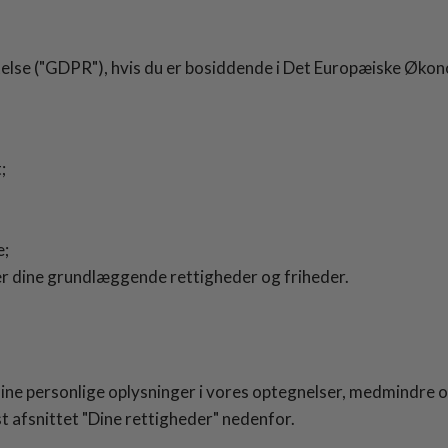
ttelse ("GDPR"), hvis du er bosiddende i Det Europæiske Øko
;
e;
ter dine grundlæggende rettigheder og friheder.
ine personlige oplysninger i vores optegnelser, medmindre og 
gst afsnittet "Dine rettigheder" nedenfor.