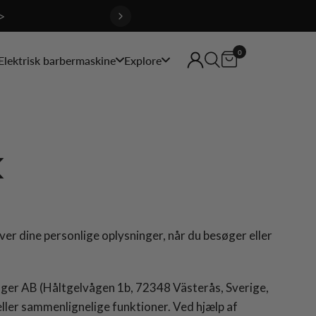
>
0
Elektrisk barbermaskine
Explore
k
ver dine personlige oplysninger, når du besøger eller
er AB (Håltgelvågen 1b, 72348 Västerås, Sverige,
ller sammenlignelige funktioner. Ved hjælp af