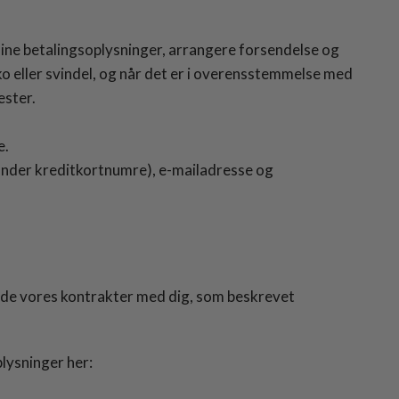
e dine betalingsoplysninger, arrangere forsendelse og
ko eller svindel, og når det er i overensstemmelse med
ester.
e.
under kreditkortnumre), e-mailadresse og
ylde vores kontrakter med dig, som beskrevet
plysninger her: