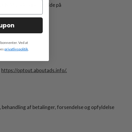
s ("NAI") uddannelsesside på
oupon
abonnenter. Ved at
res
privatlivspolitik
.
:
https://optout.aboutads.info/.
g, behandling af betalinger, forsendelse og opfyldelse