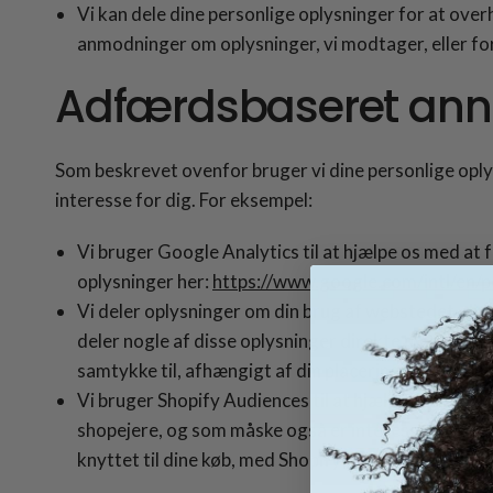
Vi kan dele dine personlige oplysninger for at ove
anmodninger om oplysninger, vi modtager, eller fo
Adfærdsbaseret ann
Som beskrevet ovenfor bruger vi dine personlige oply
interesse for dig. For eksempel:
Vi bruger Google Analytics til at hjælpe os med a
oplysninger her:
https://www.google.com/intl/en/pol
Vi deler oplysninger om din brug af webstedet, di
deler nogle af disse oplysninger direkte med vores
samtykke til, afhængigt af din placering).
Vi bruger Shopify Audiences til at hjælpe os med a
shopejere, og som måske også er interesserede i det
knyttet til dine køb, med Shopify Audiences, hvori