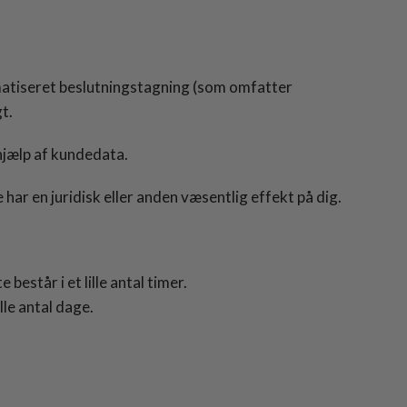
omatiseret beslutningstagning (som omfatter
t.
 hjælp af kundedata.
ar en juridisk eller anden væsentlig effekt på dig.
estår i et lille antal timer.
lle antal dage.