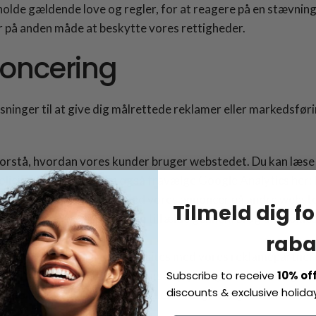
rholde gældende love og regler, for at reagere på en stævning
r på anden måde at beskytte vores rettigheder.
oncering
sninger til at give dig målrettede reklamer eller markedsf
t forstå, hvordan vores kunder bruger webstedet. Du kan læs
icies/privacy/.
Du kan også fravælge Google Analytics her:
ne køb og din interaktion med vores annoncer på andre webs
Tilmeld dig fo
 reklamepartnere, og i nogle tilfælde gennem brug af cookies
raba
t vise annoncer på andre websites med vores reklamepartnere
, vi har at tilbyde. Vi deler også oplysninger om din brug af
Subscribe to receive
10% of
discounts & exclusive holiday
gennem andre Shopify-forhandlere kan give dig tilbud, som du