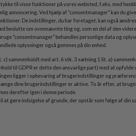
ykke til visse funktioner på vores websted, f.eks. med henbl
lig annoncering. Ved hjælp af "consentmanager" kan du give el
 funktioner. De indstillinger, du har foretaget, kan også ænd
d beslutte om ovennævnte ting og, som en del af den videre 
at bruge "consentmanager" behandles personlige data og oply
andlede oplysninger også gemmes på din enhed.
it. c) sammenholdt med art. 6 stk. 3 sætning 1 lit. a) sammenh
ld til GDPR er dette den ansvarlige part) med at opfylde vore
ingen ligger i opbevaring af brugerindstillinger og præferen
e dine brugerindstillinger er aktive. To år efter, at brugeri
es derefter igen i denne periode.
l at gøre indsigelse af grunde, der opstår som følge af din sæ