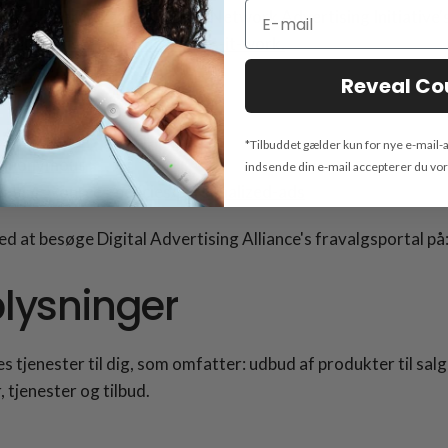
ing fungerer, kan du besøge Network Advertising Initiative'
online-advertising/how-does-it-work.
Reveal C
s/?tab=ads
*Tilbuddet gælder kun for nye e-mail-
s/anonymous
indsende din e-mail accepterer du vo
n-us/resources/policies/personalized-ads
d at besøge Digital Advertising Alliance's fravalgsportal på
plysninger
es tjenester til dig, som omfatter: udbud af produkter til sal
 tjenester og tilbud.