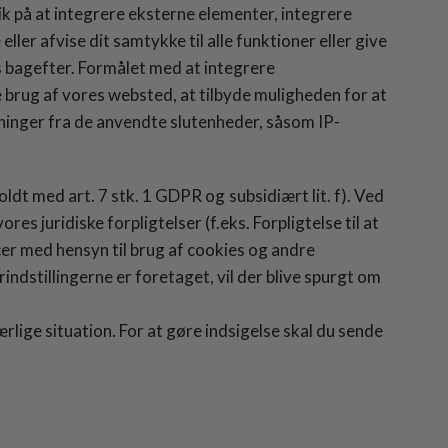
ik på at integrere eksterne elementer, integrere
ler afvise dit samtykke til alle funktioner eller give
res bagefter. Formålet med at integrere
brug af vores websted, at tilbyde muligheden for at
sninger fra de anvendte slutenheder, såsom IP-
oldt med art. 7 stk. 1 GDPR og subsidiært lit. f). Ved
s juridiske forpligtelser (f.eks. Forpligtelse til at
cer med hensyn til brug af cookies og andre
ndstillingerne er foretaget, vil der blive spurgt om
rlige situation. For at gøre indsigelse skal du sende