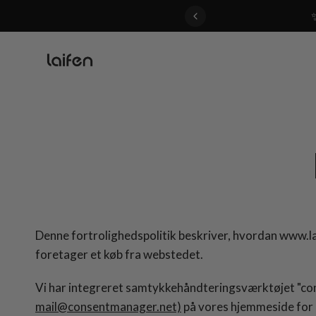
 gentle for everyone>>
Denne fortrolighedspolitik beskriver, hvordan www.lai
foretager et køb fra webstedet.
Vi har integreret samtykkehåndteringsværktøjet "c
mail@consentmanager.net)
på vores hjemmeside for a