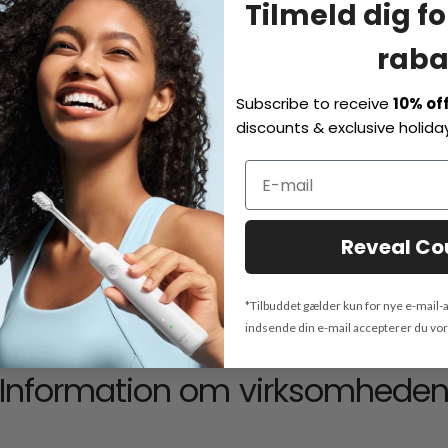
Tilmeld dig fo
raba
Subscribe to receive
10% of
discounts & exclusive holiday
anebrydende teknologi til all
Reveal C
*Tilbuddet gælder kun for nye e-mail-
indsende din e-mail accepterer du vo
Information om virksomhede