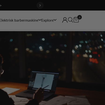
>
0
Elektrisk barbermaskine
Explore