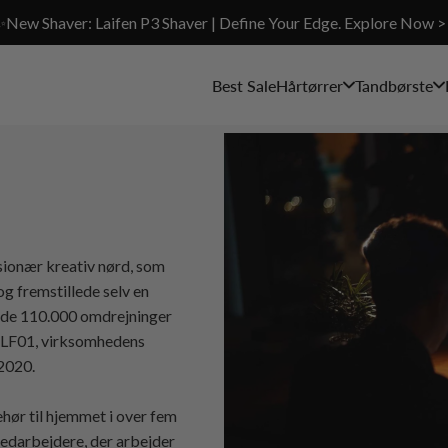
✨New Shaver: Laifen P3 Shaver | Define Your Edge. Explore Now >
Best Sale
Hårtørrer
Tandbørste
isionær kreativ nørd, som
g fremstillede selv en
ende 110.000 omdrejninger
n LF01, virksomhedens
 2020.
ehør til hjemmet i over fem
medarbejdere, der arbejder