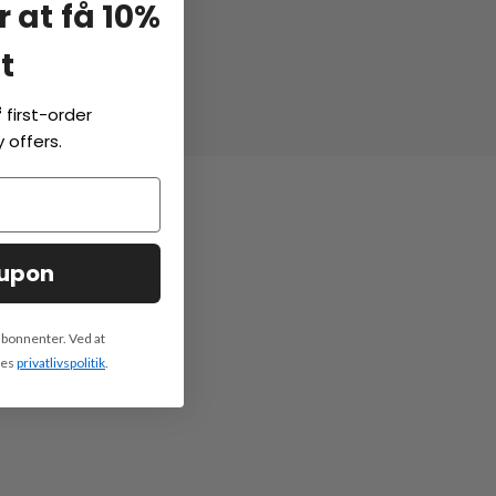
r at få 10%
t
f
first-order
 offers.
e.
oupon
abonnenter. Ved at
res
privatlivspolitik
.
n