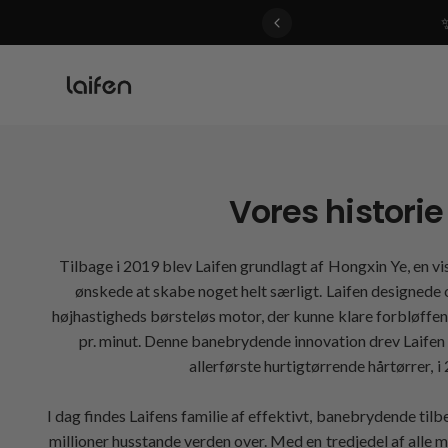
 gentle for everyone>>
Vores historie
Tilbage i 2019 blev Laifen grundlagt af Hongxin Ye, en v
ønskede at skabe noget helt særligt. Laifen designede o
højhastigheds børsteløs motor, der kunne klare forbløff
pr. minut. Denne banebrydende innovation drev Laife
allerførste hurtigtørrende hårtørrer, i
I dag findes Laifens familie af effektivt, banebrydende tilb
millioner husstande verden over. Med en tredjedel af alle 