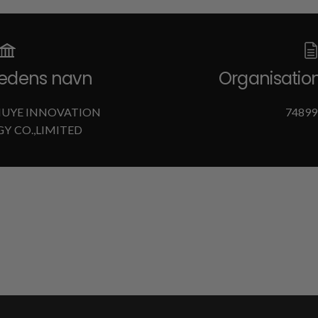
edens navn
Organisati
UYE INNOVATION
74899
Y CO.,LIMITED