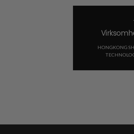
Virksomh
HONGKONG SH
TECHNOLOG