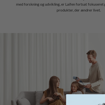
med forskning og udvikling, er Laifen fortsat fokuseret 
produkter, der ændrer livet.