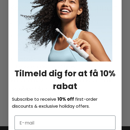
Kontakt Laifens kundesupport
E-mail: csteam@laifentech.com
Kontortid
Man. - fre. FRA 7:00 til 15:00
standardtid (CET,
UTC+2):
Beskeder, der modtages uden for kontortid,
besvares inden for 24 timer.
Tilmeld dig for at få 10%
Virksomhedens e-mail til bekæmpelse af svindel:
rabat
compliance@laifen.net
Subscribe to receive
10% off
first-order
discounts & exclusive holiday offers.