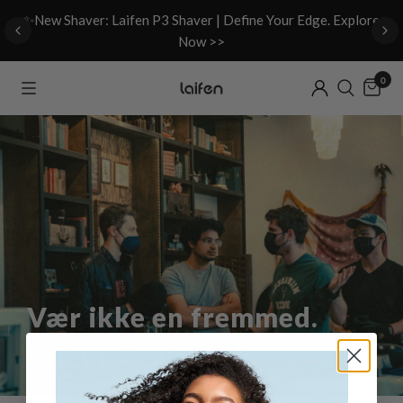
d
✨New Shaver: Laifen P3 Shaver | Define Your Edge. Explore
Now >>
0
Vær ikke en fremmed.
Lad os få en snak.