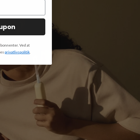
oupon
abonnenter. Ved at
res
privatlivspolitik
.