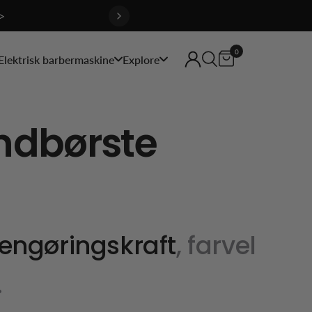
>
0
Elektrisk barbermaskine
Explore
andbørste
rengøringskraft
, farvel
.