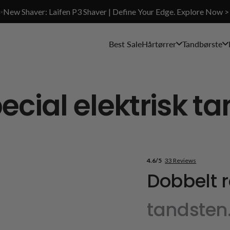
✨New Shaver: Laifen P3 Shaver | Define Your Edge. Explore Now >
Best Sale
Hårtørrer
Tandbørste
ecial elektrisk t
4.6/5
33 Reviews
Dobbelt 
tandsten