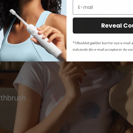
Reveal C
*Tilbuddet gælder kun for nye e-mail-
indsende din e-mail accepterer du vo