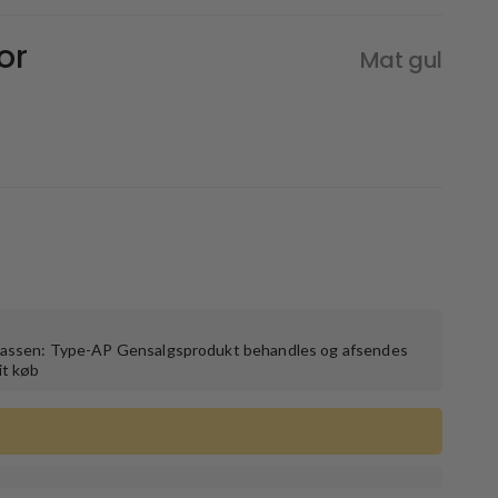
or
Mat gul
 kassen: Type-AP Gensalgsprodukt behandles og afsendes
it køb