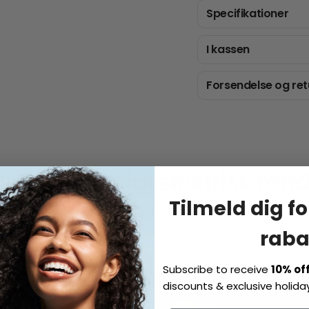
Specifikationer
I kassen
Forsendelse og ret
 Wave Special elektrisk tan
Tilmeld dig fo
Hyggelig børstning, luftige smil
raba
Subscribe to receive
10% of
discounts & exclusive holiday