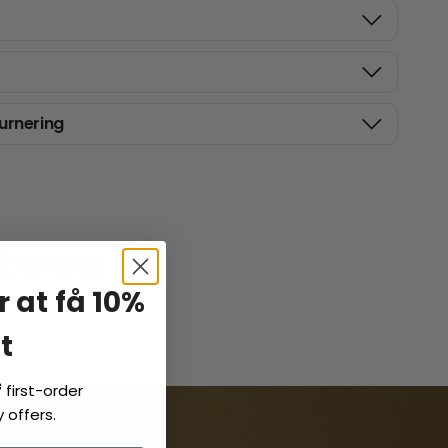
urnering
dbørste
r at få 10%
t
f
first-order
 offers.