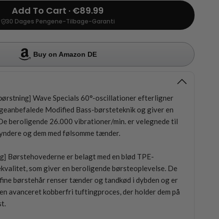
Add To Cart · €89.99
30 Dages Pengene-Tilbage-Garanti
Buy on Amazon DE
børstning]
Wave Specials 60°-oscillationer efterligner
geanbefalede Modified Bass-børsteteknik og giver en
e beroligende 26.000 vibrationer/min. er velegnede til
gyndere og dem med følsomme tænder.
ag]
Børstehovederne er belagt med en blød TPE-
kvalitet, som giver en beroligende børsteoplevelse. De
fine børstehår renser tænder og tandkød i dybden og er
en avanceret kobberfri tuftingproces, der holder dem på
t.