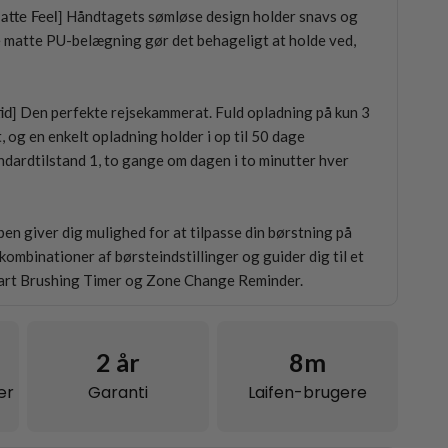
tte Feel]
Håndtagets sømløse design holder snavs og
e matte PU-belægning gør det behageligt at holde ved,
id]
Den perfekte rejsekammerat. Fuld opladning på kun 3
, og en enkelt opladning holder i op til 50 dage
ndardtilstand 1, to gange om dagen i to minutter hver
en giver dig mulighed for at tilpasse din børstning på
kombinationer af børsteindstillinger og guider dig til et
art Brushing Timer og Zone Change Reminder.
2
år
8m
ær
Garanti
Laifen-brugere