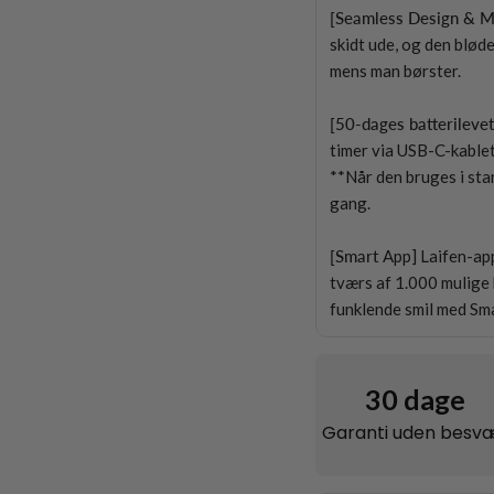
[Seamless Design & Ma
skidt ude, og den blød
mens man børster.
[50-dages batterilevet
timer via USB-C-kablet
**Når den bruges i sta
gang.
[Smart
App] Laifen-app
tværs af 1.000 mulige 
funklende smil med Sm
30 dage
Garanti uden besv