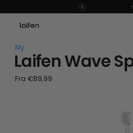
 gentle for everyone>>
Ny
Laifen Wave Sp
Fra €89,99