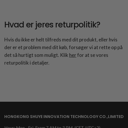
Hvad er jeres returpolitik?
Hvis du ikke er helt tilfreds med dit produkt, eller hvis
der er et problem med dit køb, forsøger vi at rette op på
det så hurtigt som muligt. Klik
her
for at se vores
returpolitik i detaljer.
HONGKONG SHUYE INNOVATION TECHNOLOGY CO.,LIMITED
Hour: Mon.- Fri. From 7 AM to 3 PM
(CET, UTC+2)