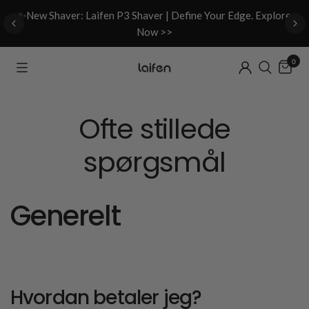
d
✨New Shaver: Laifen P3 Shaver | Define Your Edge. Explore
Now >>
0
Ofte stillede
spørgsmål
Generelt
Hvordan betaler jeg?