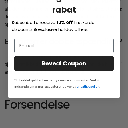
tørretumbler - så har vi dig. Vi reparerer eller udskifter
rabat
alt, der ikke fungerer, som det skal, for at sikre, at du og
dit fantastiske hår er tilfredse. Klik
her
for
at
få flere
Subscribe to receive
10% off
first-order
oplysninger om vores garanti
.
discounts & exclusive holiday offers.
Er hårtørrer dobbeltspænding?
Undskyld, men vores produkter understøtter i
Reveal Coupon
øjeblikket ikke dobbeltspænding, så de kan ikke bruges i
andre lande end det, de er designet til.
*Tilbuddet gælder kun for nye e-mail-abonnenter. Ved at
indsende din e-mail accepterer du vores
privatlivspolitik
.
Forsendelse