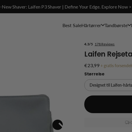
✨New Shaver: Laifen P3 Shaver | Define Your Edge. Explore Now >
Best Sale
Hårtørrer
Tandbørste
4.3/5
178 Reviews
Laifen Rejset
€23,99
+
gratis forsendel
Størrelse
G