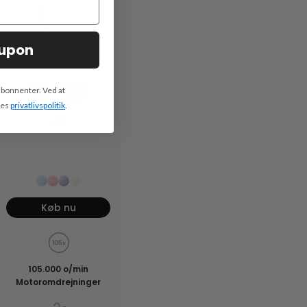
oupon
abonnenter. Ved at
res
privatlivspolitik
.
SE
Køb nu
105.000 o/min
Motoromdrejninger