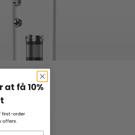
.
r at få 10%
t
f
first-order
 offers.