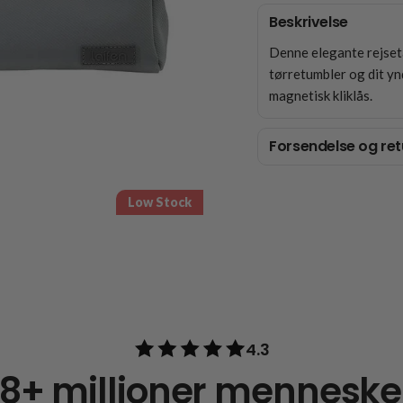
Beskrivelse
Denne elegante rejsetas
tørretumbler og dit yn
magnetisk kliklås.
Forsendelse og ret
Low Stock
4.3
18+ millioner menneske