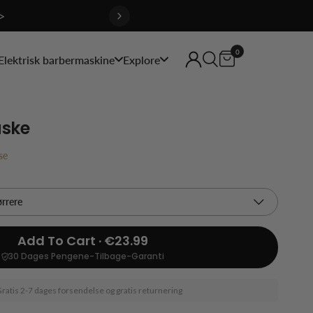
>
0
Elektrisk barbermaskine
Explore
aske
se
Add To Cart · €23.99
30 Dages Pengene-Tilbage-Garanti
ratis 2-7 dages forsendelse og gratis returnering