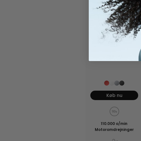
Hurtig
Køb nu
110.000 o/min
Motoromdrejninger