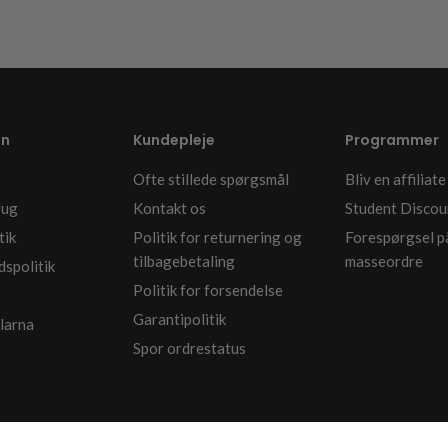
on
Kundepleje
Programmer
Ofte stillede spørgsmål
Bliv en affiliate
rug
Kontakt os
Student Discou
tik
Politik for returnering og
Forespørgsel p
tilbagebetaling
masseordre
dspolitik
Politik for forsendelse
Garantipolitik
larna
Spor ordrestatus