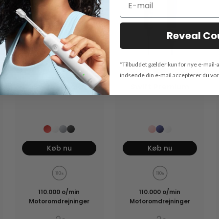
Reveal C
*Tilbuddet gælder kun for nye e-mail-
indsende din e-mail accepterer du vo
Swift Special
Swift Premium
Køb nu
Køb nu
110.000 o/min
110.000 o/min
Motoromdrejninger
Motoromdrejninger