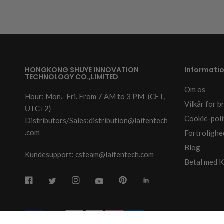
HONGKONG SHUYE INNOVATION
Informati
TECHNOLOGY CO.,LIMITED
Om os
Hour: Mon.- Fri. From 7 AM to 3 PM
(CET,
Vilkår for b
UTC+2)
Cookie-poli
Distributors/Sales:
distribution@laifentech
.com
Fortrolighe
Blog
Kundesupport: csteam@laifentech.com
Betal med K