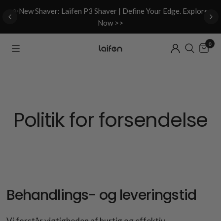
d
✨New Shaver: Laifen P3 Shaver | Define Your Edge. Explore
Now >>
0
Politik for forsendelse
Behandlings- og leveringstid
Vi forstår vigtigheden af hurtig og effektiv