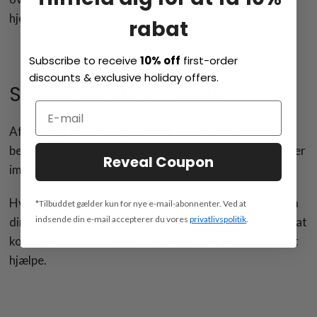
hjemmeside.
rabat
Subscribe to receive
10% off
first-order
discounts & exclusive holiday offers.
Skatter og andre afgifter
Afhængigt af leveringslandet kan du blive bedt om at
betale ekstra skatter eller afgifter såsom moms og/eller
Reveal Coupon
importafgifter.
Hvis du har yderligere spørgsmål eller bekymringer om
*Tilbuddet gælder kun for nye e-mail-abonnenter. Ved at
indsende din e-mail accepterer du vores
privatlivspolitik
.
din ordre eller vores skattepolitik, er du velkommen til at
kontakte vores kundeserviceteam. Vi er her altid for at
hjælpe.