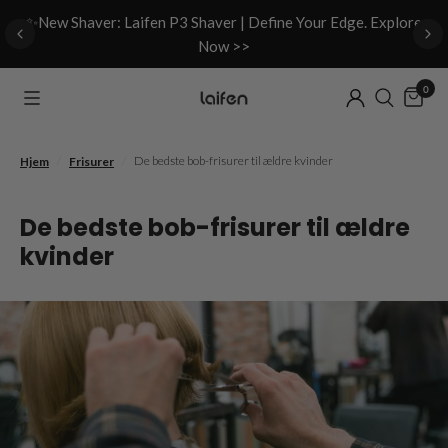
d
✨New Shaver: Laifen P3 Shaver | Define Your Edge. Explore
Now >>
0
/
/
De bedste bob-frisurer til ældre kvinder
Hjem
Frisurer
De bedste bob-frisurer til ældre
kvinder