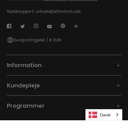
Kundesupport: csteam@laifentech.com
Europa Engelsk / € EUR
Information
Kundepleje
Programmer
Dansk