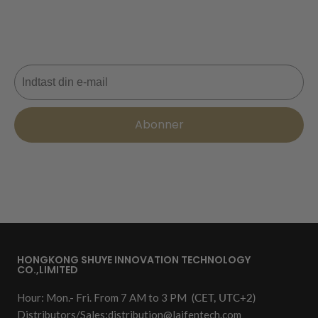
Gå aldrig glip af et tilbud! Tilmeld dig nu for at få
opdateringer, stiltips og 10 % rabat på din næste ordre.
📩
E-mail
Abonner
HONGKONG SHUYE INNOVATION TECHNOLOGY
CO.,LIMITED
Hour: Mon.- Fri. From 7 AM to 3 PM
(CET, UTC+2)
Distributors/Sales:
distribution@laifentech.com