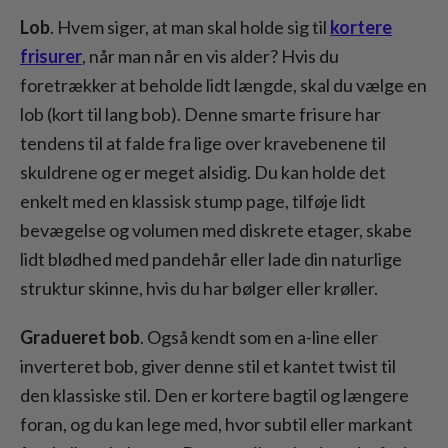
Lob
. Hvem siger, at man skal holde sig til
kortere
frisurer
, når man når en vis alder? Hvis du
foretrækker at beholde lidt længde, skal du vælge en
lob (kort til lang bob). Denne smarte frisure har
tendens til at falde fra lige over kravebenene til
skuldrene og er meget alsidig. Du kan holde det
enkelt med en klassisk stump page, tilføje lidt
bevægelse og volumen med diskrete etager, skabe
lidt blødhed med pandehår eller lade din naturlige
struktur skinne, hvis du har bølger eller krøller.
Gradueret bob
. Også kendt som en a-line eller
inverteret bob, giver denne stil et kantet twist til
den klassiske stil. Den er kortere bagtil og længere
foran, og du kan lege med, hvor subtil eller markant