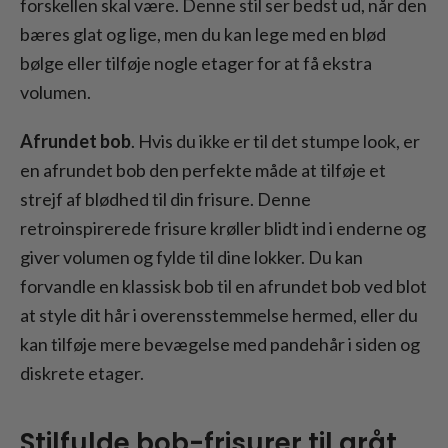
forskellen skal være. Denne stil ser bedst ud, når den
bæres glat og lige, men du kan lege med en blød
bølge eller tilføje nogle etager for at få ekstra
volumen.
Afrundet bob
. Hvis du ikke er til det stumpe look, er
en afrundet bob den perfekte måde at tilføje et
strejf af blødhed til din frisure. Denne
retroinspirerede frisure krøller blidt ind i enderne og
giver volumen og fylde til dine lokker. Du kan
forvandle en klassisk bob til en afrundet bob ved blot
at style dit hår i overensstemmelse hermed, eller du
kan tilføje mere bevægelse med pandehår i siden og
diskrete etager.
Stilfulde bob-frisurer til gråt