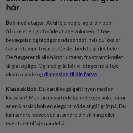
hår
Bob med etager
. At tilføje nogle lag til din bob-
frisure er en god måde at øge volumen, tilføje
bevægelse og blødgøre udseendet, hvis du ikke er
fan af stumpe frisurer. Og det bedste af det hele?
De fungerer til alle hårstrukturer, fra stramt krøllet
til glat og lige. Og med gråt hår vil etagerne tilføje
ekstra dybde og
dimension til din farve
.
Klassisk Bob.
Du kan ikke gå galt i byen med en
klassiker! Med sin ensartede længde og slanke natur
er en klassisk bob en elegant måde at gå i gråt på. Du
kan ændre looket ved at ændre din skilning eller
eventuelt tilføje pandehår.