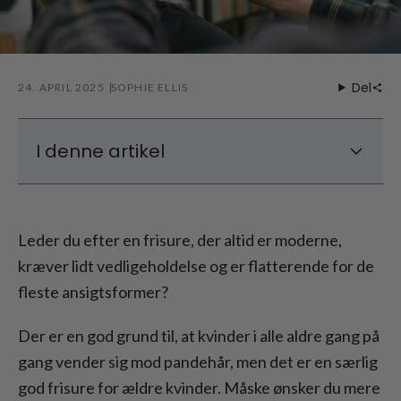
Del
24. APRIL 2025
SOPHIE ELLIS
I denne artikel
Klassiske bob-frisurer til seniorer
Stilfulde bob-frisurer til gråt hår
Leder du efter en frisure, der altid er moderne,
Bob med pandehår til ældre damer
kræver lidt vedligeholdelse og er flatterende for de
Konklusion - Klassisk bob-frisure til modne
fleste ansigtsformer?
kvinder
Der er en god grund til, at kvinder i alle aldre gang på
gang vender sig mod pandehår, men det er en særlig
god frisure for ældre kvinder. Måske ønsker du mere