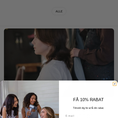
ALLE
FÅ 10% RABAT
JANUARY 13 2026
Tilmeld dig for at få din rabat.
Hvordan føntørrer man sit hår
E-mail