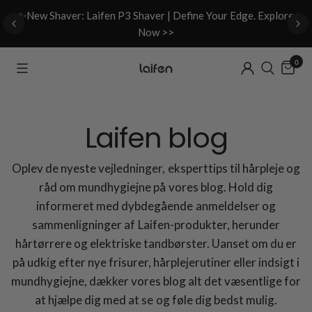
d
✨New Shaver: Laifen P3 Shaver | Define Your Edge. Explore
Now >>
0
Laifen blog
Oplev de nyeste vejledninger, eksperttips til hårpleje og
råd om mundhygiejne på vores blog. Hold dig
informeret med dybdegående anmeldelser og
sammenligninger af Laifen-produkter, herunder
hårtørrere og elektriske tandbørster. Uanset om du er
på udkig efter nye frisurer, hårplejerutiner eller indsigt i
mundhygiejne, dækker vores blog alt det væsentlige for
at hjælpe dig med at se og føle dig bedst mulig.