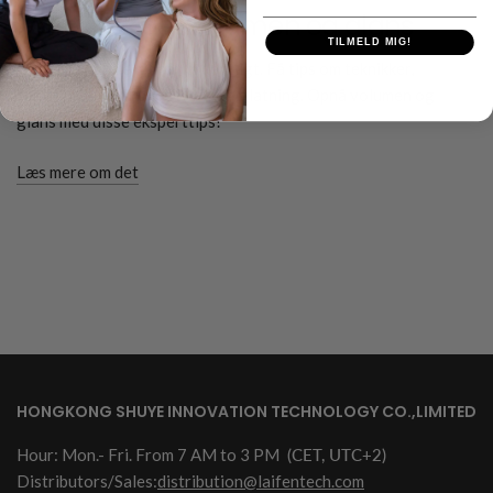
korrekt? Øget volumen og glans
TILMELD MIG!
Lær at føntørre dit hår ordentligt. Få tips om teknikker,
føntørring med rundbørste og glatning. Opnå volumen og
glans med disse eksperttips!
Læs mere om det
HONGKONG SHUYE INNOVATION TECHNOLOGY CO.,LIMITED
Hour: Mon.- Fri. From 7 AM to 3 PM
(CET, UTC+2)
Distributors/Sales:
distribution@laifentech.com