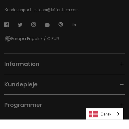
Kundesupport: csteam@laifentech.com
Europa Engelsk / € EUR
Information
Kundepleje
Programmer
Dansk