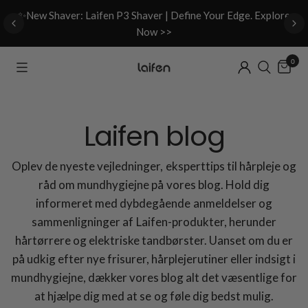
d
✨New Shaver: Laifen P3 Shaver | Define Your Edge. Explore
Now >>
0
Laifen blog
Oplev de nyeste vejledninger, eksperttips til hårpleje og
råd om mundhygiejne på vores blog. Hold dig
informeret med dybdegående anmeldelser og
sammenligninger af Laifen-produkter, herunder
hårtørrere og elektriske tandbørster. Uanset om du er
på udkig efter nye frisurer, hårplejerutiner eller indsigt i
mundhygiejne, dækker vores blog alt det væsentlige for
at hjælpe dig med at se og føle dig bedst mulig.