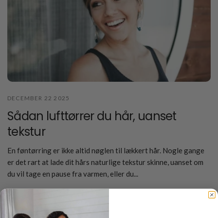
DECEMBER 22 2025
Sådan lufttørrer du hår, uanset
tekstur
En føntørring er ikke altid nøglen til lækkert hår. Nogle gange
er det rart at lade dit hårs naturlige tekstur skinne, uanset om
du vil tage en pause fra varmen, eller du...
Læs mere om det