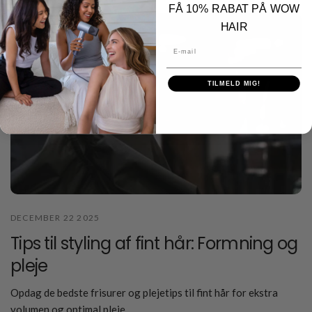
FÅ 10% RABAT PÅ WOW
HAIR
E-mail
TILMELD MIG!
DECEMBER 22 2025
Tips til styling af fint hår: Formning og
pleje
Opdag de bedste frisurer og plejetips til fint hår for ekstra
volumen og optimal pleje.